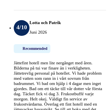
Lotta och Patrik
4
/10
Juni 2026
Recommended
Jättefint hotell men lite nergånget med åren.
Bilderna på tui var finare än i verkligheten.
Jättetrevlig personal på hotellet. Vi hade problem
med vatten som rann in i vårt sovrum från
badrummet. Vi bad om hjälp i 4 dagar men inget
gjordes. Bad om ett täcke till vår dotter vår första
dag. Täcket fick vi dag 3. Frukostbuffé varje
morgon. Helt okej. Väldigt fin service av
frukostvärdarna. Överlag ett fint hotell med en
jättevacker havsutsikt. Se till att boka med det