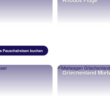
Rhodos Flüge
s Pauschalreisen buchen
Griechenland Mie