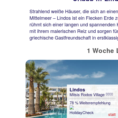
Strahlend weiße Häuser, die sich an ein
Mittelmeer – Lindos ist ein Flecken Erde 
rühmt sich einer langen und spannenden H
mit ihrem malerischen Reiz und sorgen fü
griechische Gastfreundschaft in erstklassi
1 Woche L
Lindos
Mitsis Rodos Village
78 % Weiterempfehlung
statt