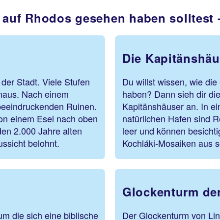
 auf Rhodos gesehen haben solltest 
Die Kapitänshäu
der Stadt. Viele Stufen
Du willst wissen, wie di
inaus. Nach einem
haben? Dann sieh dir die 
 beeindruckenden Ruinen.
Kapitänshäuser an. In e
von einem Esel nach oben
natürlichen Hafen sind 
den 2.000 Jahre alten
leer und können besichti
ussicht belohnt.
Kochláki-Mosaiken aus 
Glockenturm der
m die sich eine biblische
Der Glockenturm von Lin