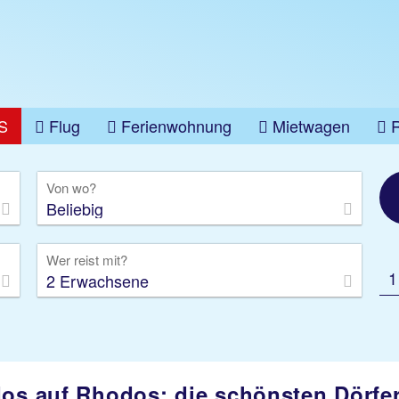
S
Flug
Ferienwohnung
Mietwagen
üge
Gruppenreise
Camper
Privattransfer
Von wo?
Beliebig
Wer reist mit?
1
2 Erwachsene
dos auf Rhodos: die schönsten Dörfe