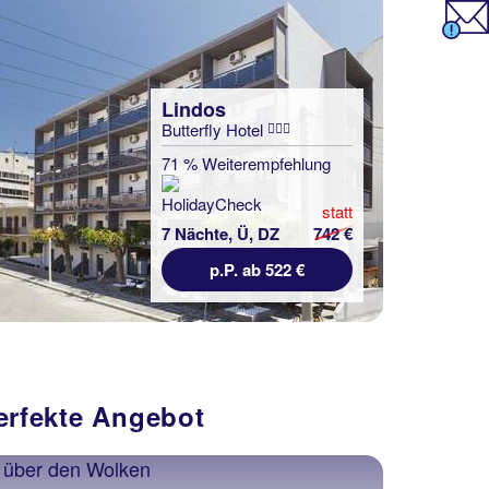
Lindos
Butterfly Hotel
71 % Weiterempfehlung
statt
7 Nächte, Ü, DZ
742 €
p.P. ab 522 €
perfekte Angebot