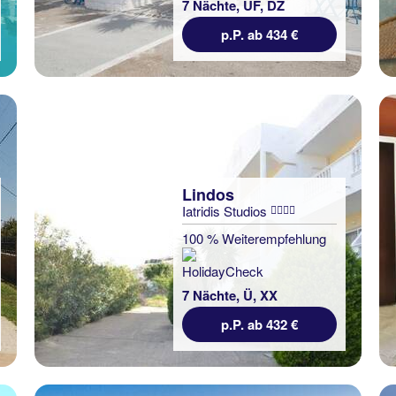
7 Nächte, ÜF, DZ
p.P. ab 434 €
Lindos
Iatridis Studios
100 % Weiterempfehlung
7 Nächte, Ü, XX
p.P. ab 432 €