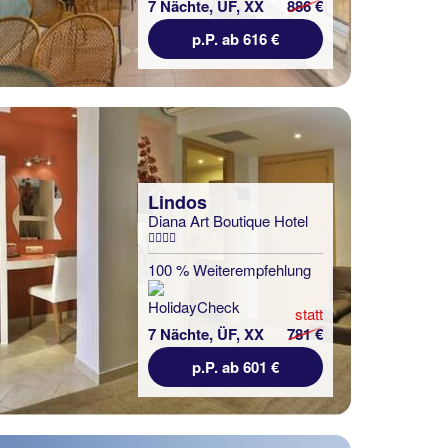
7 Nächte, ÜF, XX
886 €
p.P. ab 616 €
Lindos
Diana Art Boutique Hotel
100 % Weiterempfehlung
statt
7 Nächte, ÜF, XX
781 €
p.P. ab 601 €