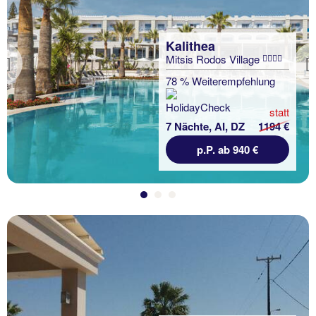
Kalithea
Mitsis Rodos Village
Previous
78 % Weiterempfehlung
statt
7 Nächte, AI, DZ
1194 €
p.P. ab 940 €