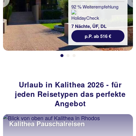
Previous
92 % Weiterempfehlung
7 Nächte, ÜF, DL
p.P. ab 516 €
Urlaub in Kalithea 2026 - für
jeden Reisetypen das perfekte
Angebot
Kalithea Pauschalreisen