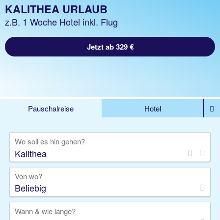
KALITHEA URLAUB
z.B. 1 Woche Hotel inkl. Flug
Jetzt ab 329 €
Pauschalreise
Hotel
%DEALS
Flug
Ferienwohnung
Mietwagen
Wo soll es hin gehen?
Rundreise
Kreuzfahrt
Ausflüge
Gruppenreise
Camper
Privattransfer
Von wo?
Beliebig
Wann & wie lange?