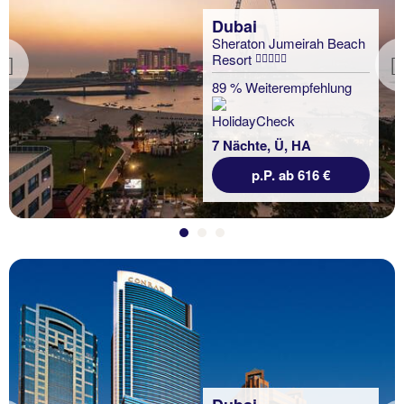
Dubai
Sheraton Jumeirah Beach
Resort
Previous
89 % Weiterempfehlung
7 Nächte, Ü, HA
p.P. ab 616 €