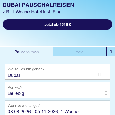
DUBAI PAUSCHALREISEN
z.B. 1 Woche Hotel inkl. Flug
Jetzt ab 1516 €
Pauschalreise
Hotel
%DEALS
Flug
Ferienwohnung
Mietwagen
Wo soll es hin gehen?
Rundreise
Kreuzfahrt
Ausflüge
Gruppenreise
Camper
Privattransfer
Von wo?
Beliebig
Wann & wie lange?
08.08.2026 - 05.11.2026, 1 Woche