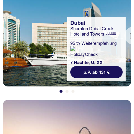
Dubai
Sheraton Dubai Creek
Hotel and Towers
Previous
95 % Weiterempfehlung
7 Nächte, Ü, XX
p.P. ab 431 €