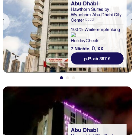
Abu Dhabi
Hawthorn Suites by
Wyndham Abu Dhabi City
Center
Previous
100 % Weiterempfehlung
7 Nächte, Ü, XX
p.P. ab 397 €
Abu Dhabi