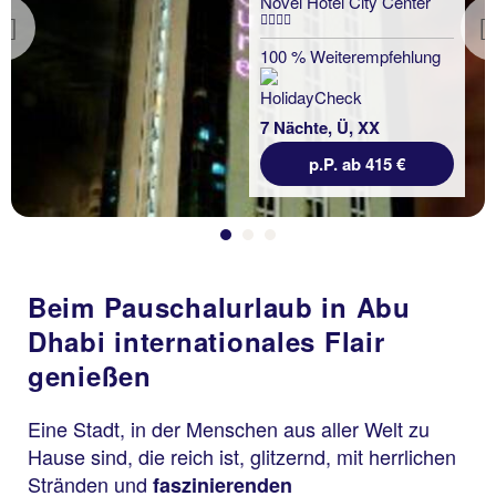
Novel Hotel City Center
Previous
100 % Weiterempfehlung
7 Nächte, Ü, XX
p.P. ab 415 €
Beim Pauschalurlaub in Abu
Dhabi internationales Flair
genießen
Eine Stadt, in der Menschen aus aller Welt zu
Hause sind, die reich ist, glitzernd, mit herrlichen
Stränden und
faszinierenden