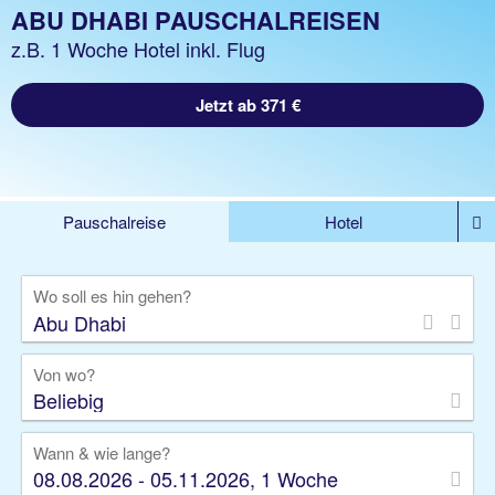
ABU DHABI PAUSCHALREISEN
z.B. 1 Woche Hotel inkl. Flug
Jetzt ab 371 €
Pauschalreise
Hotel
%DEALS
Flug
Ferienwohnung
Mietwagen
Wo soll es hin gehen?
Rundreise
Kreuzfahrt
Ausflüge
Gruppenreise
Camper
Privattransfer
Von wo?
Beliebig
Wann & wie lange?
08.08.2026 - 05.11.2026, 1 Woche