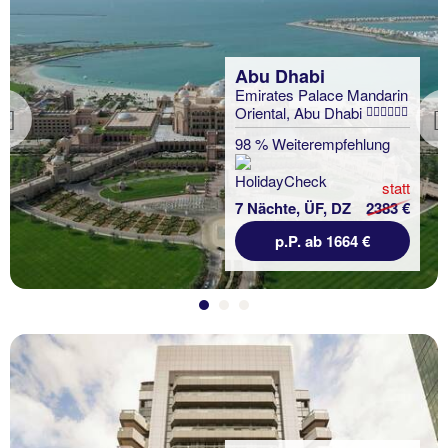
Abu Dhabi
Emirates Palace Mandarin
Oriental, Abu Dhabi
Previous
98 % Weiterempfehlung
statt
7 Nächte, ÜF, DZ
2383 €
p.P. ab 1664 €