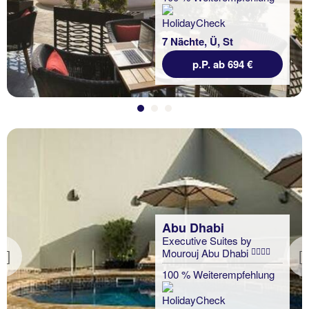
7 Nächte, Ü, St
p.P. ab 694 €
Abu Dhabi
Executive Suites by
Mourouj Abu Dhabi
Previous
100 % Weiterempfehlung