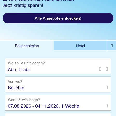
Jetzt kräftig sparen!
Alle Angebote entdecken!
Pauschalreise
Hotel
%DEALS
Flug
Ferienwohnung
Mietwagen
Wo soll es hin gehen?
Rundreise
Kreuzfahrt
Ausflüge
Gruppenreise
Camper
Privattransfer
Von wo?
Beliebig
Wann & wie lange?
07.08.2026 - 04.11.2026, 1 Woche