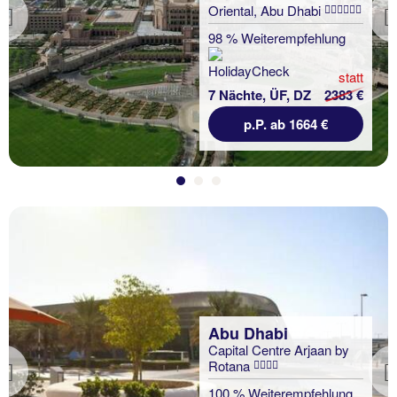
Oriental, Abu Dhabi
Previous
98 % Weiterempfehlung
statt
7 Nächte, ÜF, DZ
2383 €
p.P. ab 1664 €
Abu Dhabi
Capital Centre Arjaan by
Rotana
Previous
100 % Weiterempfehlung