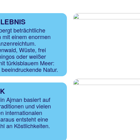
LEBNIS
ergt beträchtliche
n mit einem enormen
lanzenreichtum.
wald, Wüste, frei
ingos oder weißer
it türkisblauem Meer:
 beeindruckende Natur.
IK
 in Ajman basiert auf
raditionen und vielen
n internationalen
Daraus entsteht eine
l an Köstlichkeiten.