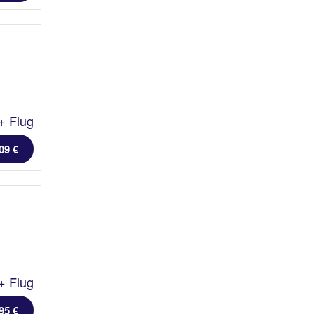
+ Flug
09 €
+ Flug
95 €