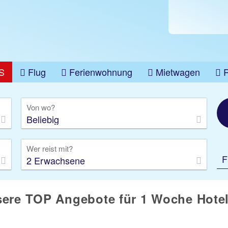
S
Flug
Ferienwohnung
Mietwagen
üge
Gruppenreise
Camper
Privattransfer
Von wo?
Beliebig
Wer reist mit?
F
2 Erwachsene
ere TOP Angebote für 1 Woche Hotel 