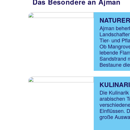
Das Besondere an Ajman
NATURER
Ajman beherb
Landschafte
Tier- und Pf
Ob Mangroven
lebende Flam
Sandstrand m
Bestaune die
KULINAR
Die Kulinarik
arabischen T
verschiedene
Einflüssen. 
große Auswah