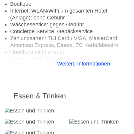
Boutique
Internet: WLAN/WiFi, im gesamten Hotel
(Anlage): ohne Gebühr
Wäscheservice: gegen Gebühr
Concierge Service, Gepäckservice
Zahlungsarten: TUI Card / VISA, MasterCard,
American Express, Diners, EC Karte/Maestro
Haustiere nicht erlaubt
Parkmöglichkeiten: Parkplatz (nach
Weitere Informationen
Verfügbarkeit), bewacht: ohne Gebühr,
Stellplätze, überdacht: ohne Gebühr, Valet
Parking
Businesscenter: täglich, gegen Gebühr,
Sprachen: englisch, russisch
Essen & Trinken
Tagungseinrichtungen: Konferenzräume: 5,
klimatisierte Tagungsräume, Tagungsequipment:
gegen Gebühr, Coffee Breaks: gegen Gebühr
Größe des Hotels/Anlage: 247 ha
Gebäudeanzahl: 2, Etagen: 4, Zimmer: 74, Villen: