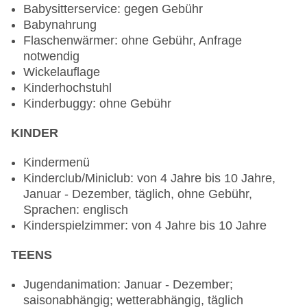
Babysitterservice: gegen Gebühr
Gerichte: gegen Gebühr, vegetarische Gerichte:
Babynahrung
gegen Gebühr, vegane Gerichte: gegen Gebühr,
Flaschenwärmer: ohne Gebühr, Anfrage
Vollwertkost: gegen Gebühr, à la carte,
notwendig
Showcooking, gegen Gebühr, täglich 12:30 Uhr -
Wickelauflage
23:30 Uhr, klimatisierbar, am Strand,
Kinderhochstuhl
angemessene Kleidung erwünscht
Kinderbuggy: ohne Gebühr
Bars & mehr: 3
Bar „The Vinesse Bar“: ab 18 Jahre, Januar -
KINDER
Dezember, täglich 12:30 Uhr - 01:00 Uhr, gegen
Gebühr
Kindermenü
Strandbar „The Aquario Bar“: ab 18 Jahre, Januar
Kinderclub/Miniclub: von 4 Jahre bis 10 Jahre,
- Dezember, täglich 11:30 Uhr - 01:00 Uhr, gegen
Januar - Dezember, täglich, ohne Gebühr,
Gebühr
Sprachen: englisch
Poolbar Outdoor „Pool Lounge“: ab 18 Jahre,
Kinderspielzimmer: von 4 Jahre bis 10 Jahre
Januar - Dezember, täglich, gegen Gebühr
TEENS
Jugendanimation: Januar - Dezember;
saisonabhängig; wetterabhängig, täglich