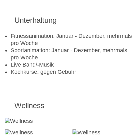
Radsport: Fahrrad
Gegen Gebühr (teils Fremdleistungen)
Unterhaltung
Aqua Aerobic, Entspannungskurse, Krafttraining,
Fitnessanimation: Januar - Dezember, mehrmals
Pilates, Outdoor Cycling, Stretching
pro Woche
Sportanimation: Januar - Dezember, mehrmals
pro Woche
Live Band/-Musik
Kochkurse: gegen Gebühr
Wellness