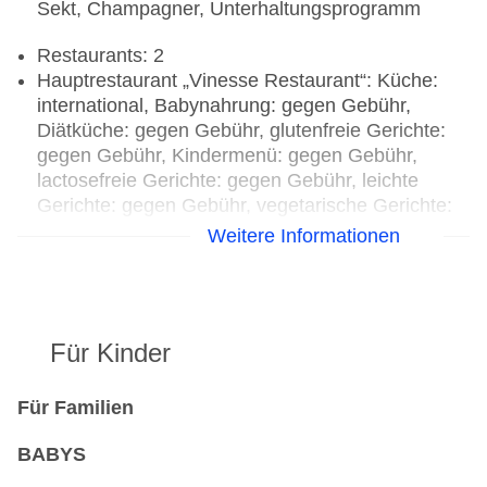
Sekt, Champagner, Unterhaltungsprogramm
Restaurants: 2
Hauptrestaurant „Vinesse Restaurant“: Küche:
international, Babynahrung: gegen Gebühr,
Diätküche: gegen Gebühr, glutenfreie Gerichte:
gegen Gebühr, Kindermenü: gegen Gebühr,
lactosefreie Gerichte: gegen Gebühr, leichte
Gerichte: gegen Gebühr, vegetarische Gerichte:
gegen Gebühr, vegane Gerichte: gegen Gebühr,
Weitere Informationen
Vollwertkost: gegen Gebühr, à la carte,
Showcooking, Anfrage & Reservierung nicht
notwendig, gegen Gebühr, täglich 07:00 Uhr -
00:00 Uhr, klimatisierbar, Kinderhochstuhl,
Für Kinder
angemessene Kleidung erwünscht
Spezialitätenrestaurant „Aquario Restaurant“:
Küche: international, Fisch/Meeresfrüchte,
Für Familien
Babynahrung: gegen Gebühr, Biolebensmittel:
BABYS
gegen Gebühr, Diätküche: gegen Gebühr,
glutenfreie Gerichte: gegen Gebühr, lactosefreie