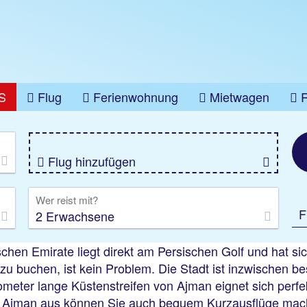
S
Flug
Ferienwohnung
Mietwagen
üge
Gruppenreise
Camper
Privattransfer
Flug hinzufügen
Wer reist mit?
F
2 Erwachsene
schen Emirate liegt direkt am Persischen Golf und hat si
zu buchen, ist kein Problem. Die Stadt ist inzwischen be
lometer lange Küstenstreifen von Ajman eignet sich per
n Ajman aus können Sie auch bequem Kurzausflüge mache