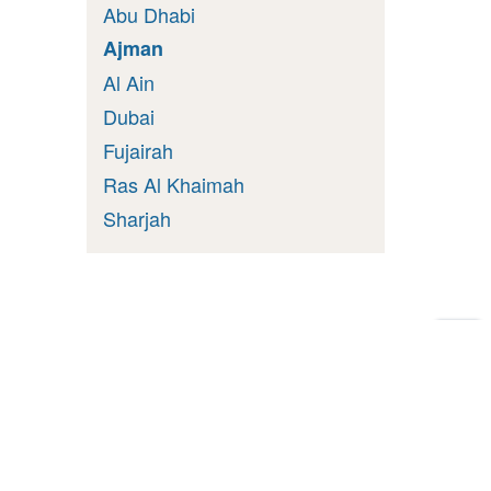
Abu Dhabi
Ajman
Al Ain
Dubai
Fujairah
Ras Al Khaimah
Sharjah
Zu
Sei