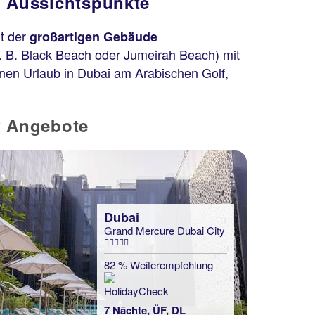
d Aussichtspunkte
dt der
großartigen Gebäude
. B. Black Beach oder Jumeirah Beach) mit
inen Urlaub in Dubai am Arabischen Golf,
P Angebote
Dubai
Grand Mercure Dubai City
82 % Weiterempfehlung
7 Nächte, ÜF, DL