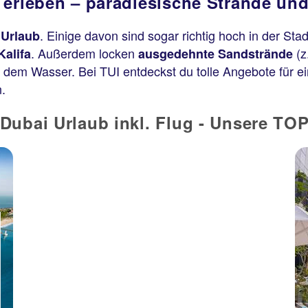
 erleben – paradiesische Strände un
Dubai
Courtyard World Trade
Centre, Dubai
. Einige davon sind sogar richtig hoch in der Sta
 Urlaub
88 % Weiterempfehlung
. Außerdem locken
(z
Kalifa
ausgedehnte Sandstrände
 dem Wasser. Bei TUI entdeckst du tolle Angebote für e
n.
7 Nächte, Ü, XX
p.P. ab 407 €
Dubai Urlaub inkl. Flug - Unsere TO
Dubai
Holiday Inn & Suites Dubai
Science Park
100 % Weiterempfehlung