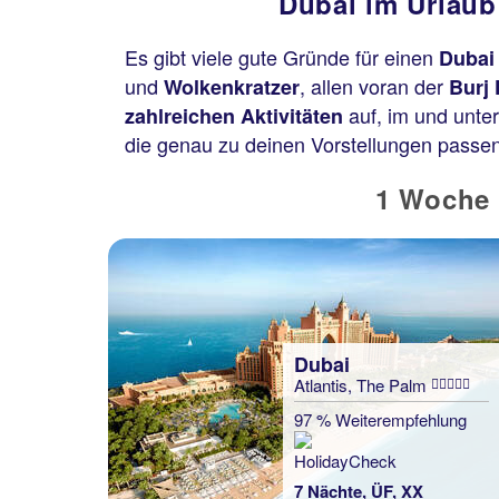
Dubai im Urlaub
Es gibt viele gute Gründe für einen
Dubai
und
, allen voran der
Wolkenkratzer
Burj 
auf, im und unter
zahlreichen Aktivitäten
die genau zu deinen Vorstellungen passe
1 Woche 
Dubai
Atlantis, The Palm
Dubai
SUHA Al Jaddaf
97 % Weiterempfehlung
100 % Weiterempfehlung
7 Nächte, ÜF, XX