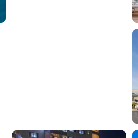
7 Nächte, Ü, XX
p.P. ab 415 €