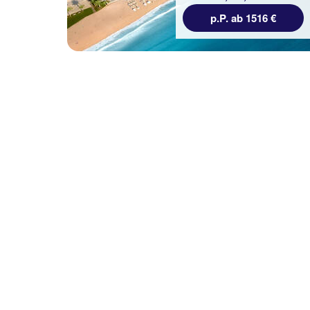
7 Nächte, Ü, St
p.P. ab 1516 €
p.P. ab 412 €
Dubai
DoubleTree by Hilton
Dubai M Square Hotel &
Reside
97 % Weiterempfehlung
7 Nächte, ÜF, DZ
p.P. ab 424 €