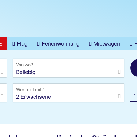
S
Flug
Ferienwohnung
Mietwagen
üge
Gruppenreise
Camper
Privattransfer
Von wo?
Beliebig
Wer reist mit?
1
2 Erwachsene