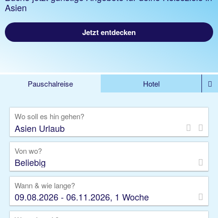
Asien
Jetzt entdecken
Pauschalreise
Hotel
%DEALS
Flug
Ferienwohnung
Mietwagen
Wo soll es hin gehen?
Rundreise
Kreuzfahrt
Ausflüge
Gruppenreise
Camper
Privattransfer
Von wo?
Beliebig
Wann & wie lange?
09.08.2026 - 06.11.2026, 1 Woche