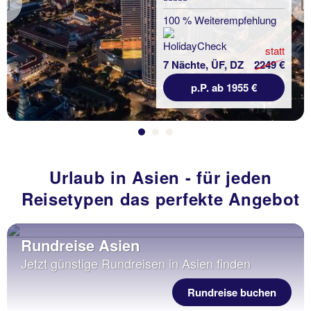
Previous
100 % Weiterempfehlung
statt
7 Nächte, ÜF, DZ
2249 €
p.P. ab 1955 €
Urlaub in Asien - für jeden
Reisetypen das perfekte Angebot
Rundreise Asien
Jetzt günstige Rundreisen in Asien finden
Rundreise buchen