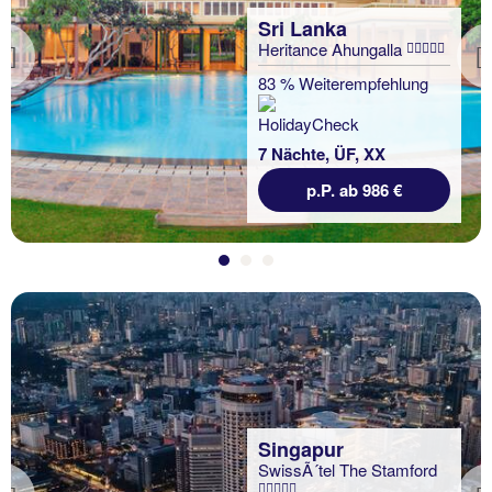
Sri Lanka
Heritance Ahungalla
Previous
83 % Weiterempfehlung
7 Nächte, ÜF, XX
p.P. ab 986 €
Singapur
SwissÃ´tel The Stamford