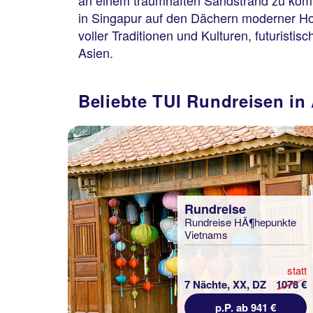
an einem traumhaften Sandstrand zu komb
in Singapur auf den Dächern moderner Hotel
voller Traditionen und Kulturen, futuristi
Asien.
Beliebte TUI Rundreisen in
Rundreise
Rundreise HÃ¶hepunkte
Vietnams
statt
7 Nächte, XX, DZ
1078 €
p.P. ab 941 €