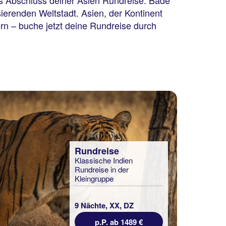
s Abschluss deiner Asien Rundreise. Bade
sierenden Weltstadt. Asien, der Kontinent
ern – buche jetzt deine Rundreise durch
Rundreise
Klassische Indien
Rundreise in der
Kleingruppe
9 Nächte, XX, DZ
p.P. ab 1489 €