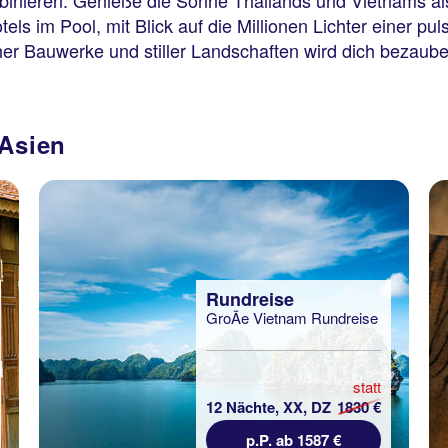
inieren. Genieße die Sonne Thailands und Vietnams al
s im Pool, mit Blick auf die Millionen Lichter einer pul
scher Bauwerke und stiller Landschaften wird dich bezaub
 Asien
Rundreise
GroÃe Vietnam Rundreise
statt
12 Nächte, XX, DZ
1830 €
p.P. ab 1587 €