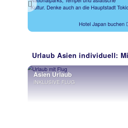
Nationalparks, Tempel und asiatische
cht im
Previous
Kultur. Denke auch an die Hauptstadt Toki
buchen
Hotel Japan buchen
Urlaub Asien individuell: M
Asien Urlaub
INKLUSIVE FLUG