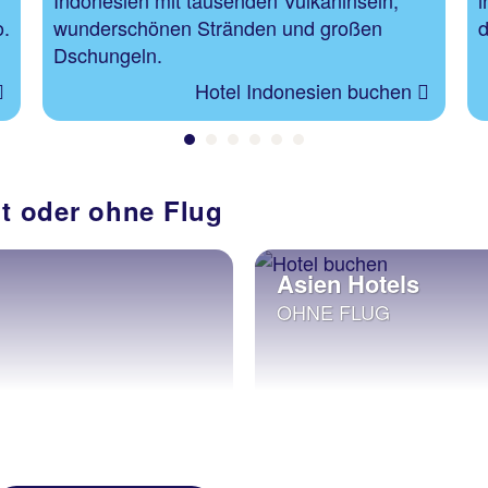
Indonesien mit tausenden Vulkaninseln,
i
o.
wunderschönen Stränden und großen
d
Dschungeln.
Hotel Indonesien buchen
it oder ohne Flug
Asien Hotels
OHNE FLUG