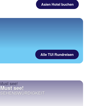
Asien Hotel buchen
Alle TUI Rundreisen
Must see!
Typis
SEHENSWÜRDIGKEIT
GAST