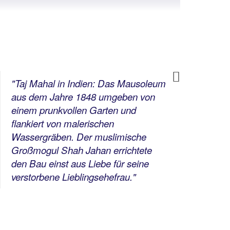
Next
"Taj Mahal in Indien: D
as Mausoleum
"Asi
aus dem Jahre 1848
umgeben von
für i
einem prunkvollen Garten und
warm
flankiert von malerischen
Läch
Wassergräben. Der muslimische
Mens
Großmogul Shah Jahan errichtete
sie 
den Bau einst aus Liebe für seine
der 
verstorbene Lieblingsehefrau."