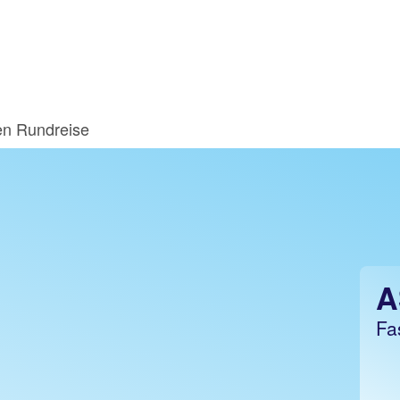
en Rundreise
A
Fa