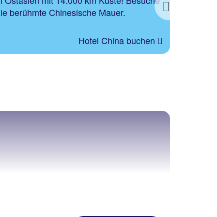
n Ostasien mit 14.000 km Küste! Besuche
Königsp
Next
ie berühmte Chinesische Mauer.
dich.
Hotel China buchen