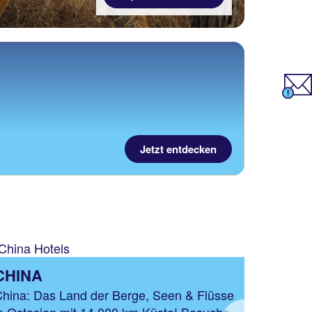
Jetzt entdecken
THAI
CHINA
Besuche
hina: Das Land der Berge, Seen & Flüsse
Tropisch