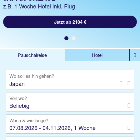
z.B. 1 Woche Hotel inkl. Flug
Jetzt ab 2104 €
Pauschalreise
Hotel
%DEALS
Flug
Ferienwohnung
Mietwagen
Wo soll es hin gehen?
Rundreise
Kreuzfahrt
Ausflüge
Gruppenreise
Camper
Privattransfer
Von wo?
Beliebig
Wann & wie lange?
07.08.2026 - 04.11.2026, 1 Woche