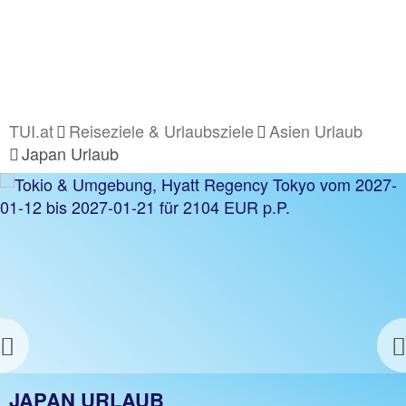
TUI.at
Reiseziele & Urlaubsziele
Asien Urlaub
Japan Urlaub
JAPAN HOTELS
z.B. 1 Nacht ohne Flug
Jetzt ab 142 €
Previous
JAPAN URLAUB