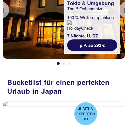
Tokio & Umgebung
The B Ochanomizu
Previous
100 % Weiterempfehlung
7 Nächte, Ü, DZ
p.P. ab 292 €
Bucketlist für einen perfekten
Urlaub in Japan
JUDITHS
EXPERTEN
TIPP