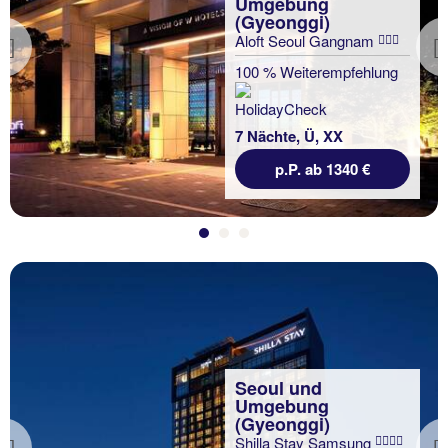
Umgebung
(Gyeonggi)
Aloft Seoul Gangnam
Previous
100 % Weiterempfehlung
7 Nächte, Ü, XX
p.P. ab 1340 €
Seoul und
Umgebung
(Gyeonggi)
Shilla Stay Samsung