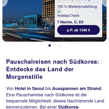
Previous
100 % Weiterempfehlung
7 Nächte, Ü, XX
p.P. ab 1346 €
Pauschalreisen nach Südkorea:
Entdecke das Land der
Morgenstille
Von
bis
:
Hotel in Seoul
Ausspannen am Strand
Eine Pauschalreise nach Südkorea ist die
bequemste Möglichkeit, dieses faszinierende Land
kennenzulernen. Bei einer
Südkorea-