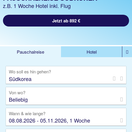
z.B. 1 Woche Hotel inkl. Flug
Jetzt ab 892 €
Pauschalreise
Hotel
%DEALS
Flug
Ferienwohnung
Mietwagen
Wo soll es hin gehen?
Rundreise
Kreuzfahrt
Ausflüge
Gruppenreise
Camper
Privattransfer
Von wo?
Beliebig
Wann & wie lange?
08.08.2026 - 05.11.2026, 1 Woche