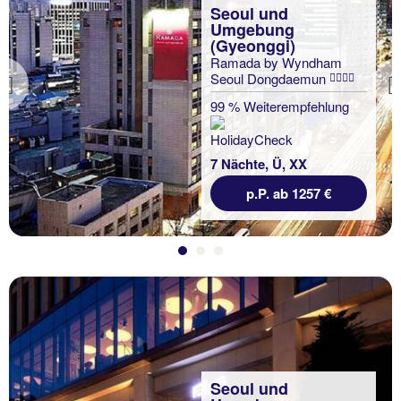
Seoul und
Umgebung
(Gyeonggi)
Ramada by Wyndham
Seoul Dongdaemun
Previous
99 % Weiterempfehlung
7 Nächte, Ü, XX
p.P. ab 1257 €
Seoul und