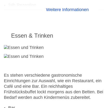
24h Rezeption
Weitere Informationen
Parkplatz
Check-in von: 16:00:00
Check-out bis: 11:00:00
Konferenzraum
Garage
Essen & Trinken
Hoteleröffnung: 2002
Hotelsafe
WLAN/WiFi im Hotel
Letzte umfassende Renovierung: 2011
Lift
Minimarkt
Anzahl der Konferenzräume: 1
Es stehen verschiedene gastronomische
Anzahl der Aufzüge: 1
Einrichtungen zur Auswahl, wie ein Restaurant, ein
Zimmerservice
Café und eine Bar. Ein reichhaltiges
Gesamtanzahl der Stockwerke: 10
Frühstücksbuffet lockt morgens aus den Betten. Bei
Gesamtanzahl der Zimmer: 249
Bedarf werden auch Kindermenüs zubereitet.
Zahlungsarten: American Express, Mastercard,
Visa
Bar