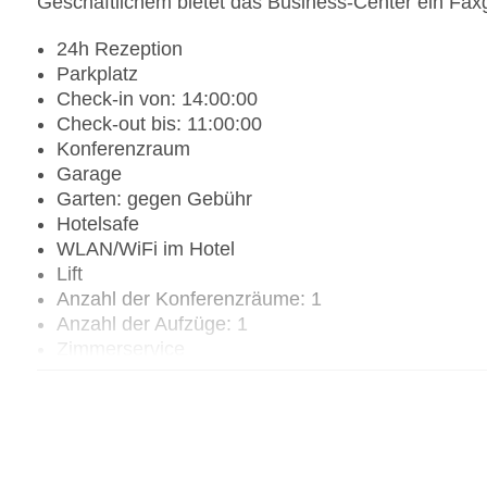
Geschäftlichem bietet das Business-Center ein Faxg
24h Rezeption
Parkplatz
Check-in von: 14:00:00
Check-out bis: 11:00:00
Konferenzraum
Garage
Garten: gegen Gebühr
Hotelsafe
WLAN/WiFi im Hotel
Lift
Anzahl der Konferenzräume: 1
Anzahl der Aufzüge: 1
Zimmerservice
Gesamtanzahl der Zimmer: 462
Pools:Kinderbecken, Indoor Pool, Outdoor Pool,
Zahlungsarten: American Express, Diners Club, M
Landeskategorie: 5 Sterne