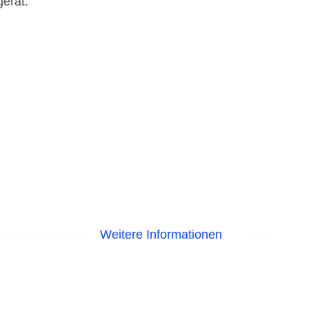
erät.
Weitere Informationen
 Sonnenschirme am Pool, Liegen am Pool
astercard, Visa