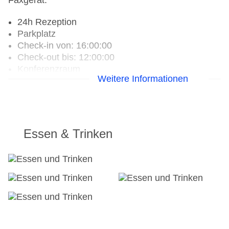
Faxgerät.
24h Rezeption
Parkplatz
Check-in von: 16:00:00
Check-out bis: 12:00:00
Konferenzraum
Weitere Informationen
Garage: gegen Gebühr
Hoteleröffnung: 2011
Hotelsafe
WLAN/WiFi im Hotel
Letzte umfassende Renovierung: 2013
Essen & Trinken
Lift
Anzahl der Konferenzräume: 1
Anzahl der Aufzüge: 1
Zimmerservice
Gesamtanzahl der Stockwerke: 12
Gesamtanzahl der Zimmer: 134
Zahlungsarten: American Express, Diners Club,
Mastercard, Visa