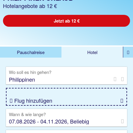
Hotelangebote ab 12 €
Jetzt ab 12 €
Pauschalreise
Hotel
%DEALS
Flug
Ferienwohnung
Mietwagen
Wo soll es hin gehen?
Rundreise
Kreuzfahrt
Ausflüge
Gruppenreise
Camper
Privattransfer
Flug hinzufügen
Wann & wie lange?
07.08.2026 - 04.11.2026, Beliebig