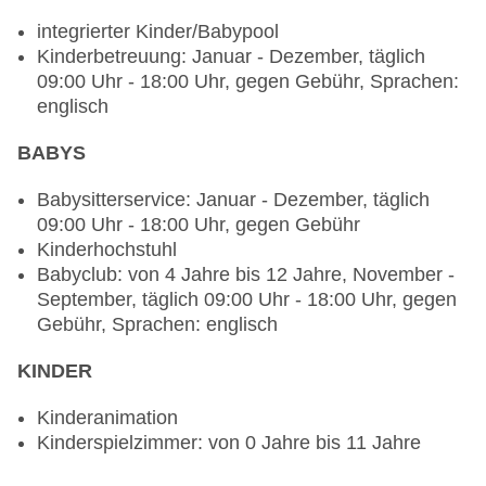
Candlelightdinner: Anfrage & Reservierung
notwendig, gegen Gebühr, gesetztes Menü
integrierter Kinder/Babypool
Weihnachtsspecial: Buffet,
Kinderbetreuung: Januar - Dezember, täglich
Unterhaltungsprogramm, Silvesterspecial: Buffet,
09:00 Uhr - 18:00 Uhr, gegen Gebühr, Sprachen:
Menü, Unterhaltungsprogramm, Hauseigenes
englisch
Feuerwerk
BABYS
Restaurants: 3
Hauptrestaurant „Fusion“: ab 1 Jahr, Küche:
Babysitterservice: Januar - Dezember, täglich
asiatisch, international, indisch, Diätküche: gegen
09:00 Uhr - 18:00 Uhr, gegen Gebühr
Gebühr, Anfrage & Reservierung notwendig,
Kinderhochstuhl
vegetarische Gerichte: gegen Gebühr, Buffet, à la
Babyclub: von 4 Jahre bis 12 Jahre, November -
carte, gesetztes Menü, Showcooking, Afternoon
September, täglich 09:00 Uhr - 18:00 Uhr, gegen
Tea, Anfrage & Reservierung nicht notwendig,
Gebühr, Sprachen: englisch
gegen Gebühr, Januar - Dezember, täglich, drei
KINDER
Essenszeiten am Abend, klimatisierbar, mit
Terrasse, am Pool, Raucherbereich,
Kinderanimation
Kinderhochstuhl, angemessene Kleidung
Kinderspielzimmer: von 0 Jahre bis 11 Jahre
erwünscht
Spezialitätenrestaurant „Sforno“: Küche: