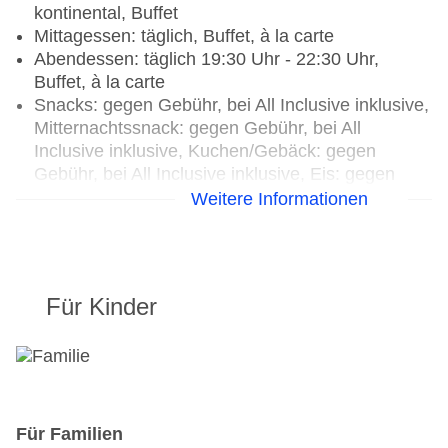
kontinental, Buffet
Mittagessen: täglich, Buffet, à la carte
Abendessen: täglich 19:30 Uhr - 22:30 Uhr,
Buffet, à la carte
Snacks: gegen Gebühr, bei All Inclusive inklusive,
Mitternachtssnack: gegen Gebühr, bei All
Inclusive inklusive, Kuchen/Gebäck: gegen
Gebühr, bei All Inclusive inklusive, Eis: gegen
Gebühr, bei All Inclusive inklusive
Weitere Informationen
Getränke: ausgewählte nicht alkoholische
Getränke: gegen Gebühr, bei All Inclusive
inklusive, ausgewählte nationale alkoholische
Getränke: gegen Gebühr, bei All Inclusive
Für Kinder
inklusive, ausgewählte internationale alkoholische
Getränke: gegen Gebühr, ausgewählte
Tischgetränke zu den Mahlzeiten: gegen Gebühr,
bei All Inclusive inklusive, Kaffee/Tee am
Nachmittag: gegen Gebühr, bei All Inclusive
inklusive
Für Familien