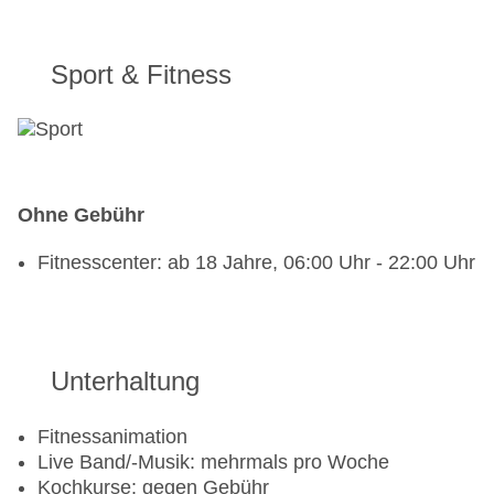
italienisch, à la carte
Spezialitätenrestaurant „Oru Seafood
Restaurant“: Küche: Fisch/Meeresfrüchte,
Sport & Fitness
Menüwahl, am Strand
Bars & mehr: 2
Loungebar „Bommu Rooftop Bar“: ab 18 Jahre,
Januar - Dezember, täglich 17:00 Uhr - 00:00 Uhr,
gegen Gebühr
Ohne Gebühr
Poolbar Outdoor „The Bay“
Fitnesscenter: ab 18 Jahre, 06:00 Uhr - 22:00 Uhr
Unterhaltung
Fitnessanimation
Live Band/-Musik: mehrmals pro Woche
Kochkurse: gegen Gebühr