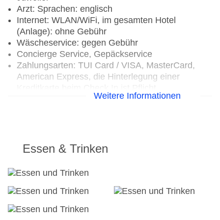
Arzt: Sprachen: englisch
Internet: WLAN/WiFi, im gesamten Hotel
(Anlage): ohne Gebühr
Wäscheservice: gegen Gebühr
Concierge Service, Gepäckservice
Zahlungsarten: TUI Card / VISA, MasterCard,
American Express, die Hinterlegung einer
Kreditkarte beim Check In ist Pflicht
Weitere Informationen
Haustiere nicht erlaubt
Parkmöglichkeiten: Parkplatz (nach
Verfügbarkeit), bewacht: ohne Gebühr, Anfrage &
Reservierung nicht notwendig, Stellplätze, nicht
überdacht
Essen & Trinken
Businesscenter
Tagungseinrichtungen: Konferenzräume: 3,
klimatisierte Tagungsräume, Tageslicht,
Tagungsequipment: gegen Gebühr, Coffee
Breaks: gegen Gebühr
Gebäudeanzahl: 01, Etagen: 08, Zimmer: 172