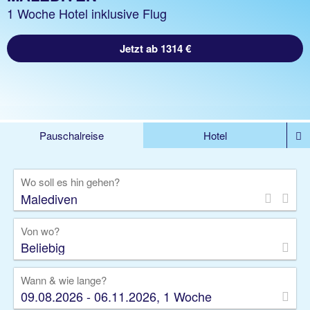
1 Woche Hotel inklusive Flug
Jetzt ab 1314 €
Pauschalreise
Hotel
%DEALS
Flug
Ferienwohnung
Mietwagen
Wo soll es hin gehen?
Rundreise
Kreuzfahrt
Ausflüge
Gruppenreise
Camper
Privattransfer
Von wo?
Beliebig
Wann & wie lange?
09.08.2026 - 06.11.2026, 1 Woche