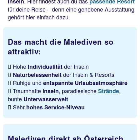
. Hier findest auch du das
Inseln
passende Resort
für deine Reise – denn eine gehobene Ausstattung
gehört hier einfach dazu.
Das macht die Malediven so
attraktiv:
Hohe
der Inseln
Individualität
der Inseln & Resorts
Naturbelassenheit
Ruhige und
entspannte Urlaubsatmosphäre
Traumhafte
, paradiesische
,
Inseln
Strände
bunte
Unterwasserwelt
Sehr
hohes Service-Niveau
Malediven direkt ab Österreich