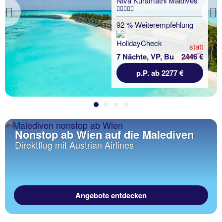
Niva Kuramathi Maldives
Previous
92 % Weiterempfehlung
statt
7 Nächte, VP, Bu
2446 €
p.P. ab 2277 €
Nonstop ab Wien auf die Malediven
Direktflug mit Austrian Airlines
Angebote entdecken