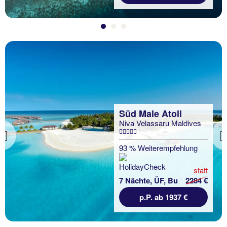
Süd Male Atoll
Niva Velassaru Maldives
Previous
93 % Weiterempfehlung
statt
7 Nächte, ÜF, Bu
2284 €
p.P. ab 1937 €