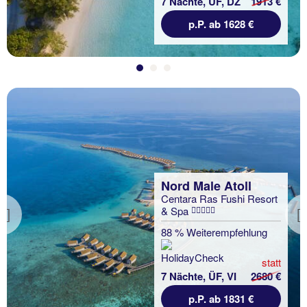
7 Nächte, ÜF, DZ
1913 €
p.P. ab 1628 €
Nord Male Atoll
Centara Ras Fushi Resort
& Spa
Previous
88 % Weiterempfehlung
statt
7 Nächte, ÜF, VI
2680 €
p.P. ab 1831 €