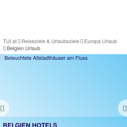
TUI.at
Reiseziele & Urlaubsziele
Europa Urlaub
Belgien Urlaub
BELGIEN URLAUB
z.B. 1 Woche Hotel inkl. Flug
Jetzt ab 914 €
Previous
BELGIEN HOTELS