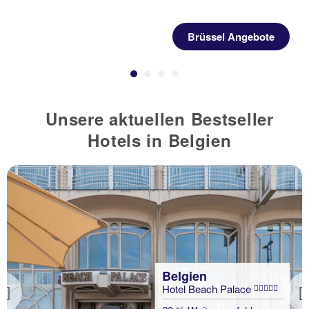
Brüssel Angebote
Unsere aktuellen Bestseller
Hotels in Belgien
Belgien
Hotel Beach Palace
Previous