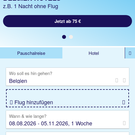
z.B. 1 Nacht ohne Flug
Jetzt ab 75 €
Pauschalreise
Hotel
%DEALS
Flug
Ferienwohnung
Mietwagen
Wo soll es hin gehen?
Rundreise
Kreuzfahrt
Ausflüge
Gruppenreise
Camper
Privattransfer
Flug hinzufügen
Wann & wie lange?
08.08.2026 - 05.11.2026, 1 Woche