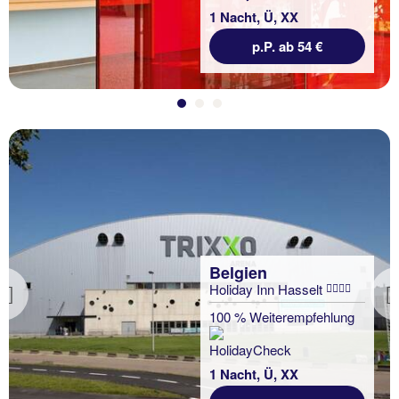
1 Nacht, Ü, XX
p.P. ab 54 €
Belgien
Holiday Inn Hasselt
Previous
100 % Weiterempfehlung
1 Nacht, Ü, XX