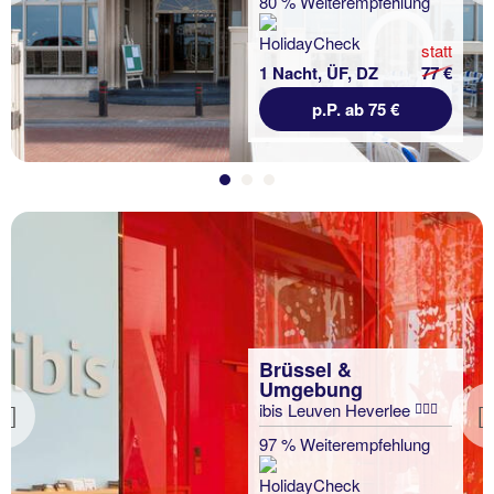
80 % Weiterempfehlung
statt
1 Nacht, ÜF, DZ
77 €
p.P. ab 75 €
Brüssel &
Umgebung
ibis Leuven Heverlee
Previous
97 % Weiterempfehlung