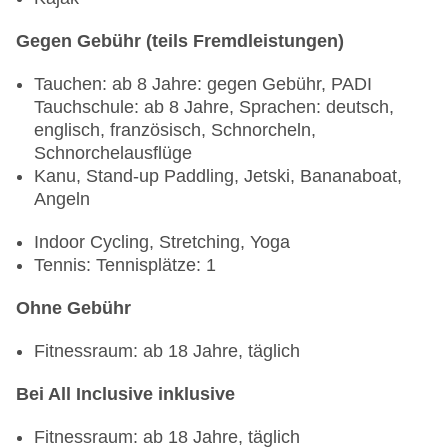
Januar - Dezember, täglich 10:00 Uhr - 00:00 Uhr,
ohne Gebühr, bei All Inclusive inklusive
Gegen Gebühr (teils Fremdleistungen)
Tauchen: ab 8 Jahre: gegen Gebühr, PADI
Tauchschule: ab 8 Jahre, Sprachen: deutsch,
englisch, französisch, Schnorcheln,
Schnorchelausflüge
Kanu, Stand-up Paddling, Jetski, Bananaboat,
Angeln
Indoor Cycling, Stretching, Yoga
Tennis: Tennisplätze: 1
Ohne Gebühr
Fitnessraum: ab 18 Jahre, täglich
Bei All Inclusive inklusive
Fitnessraum: ab 18 Jahre, täglich