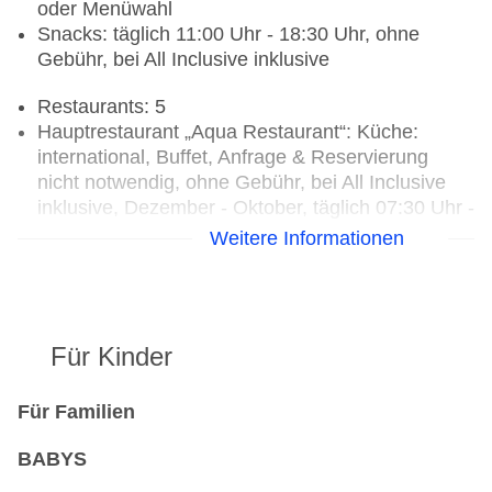
oder Menüwahl
Snacks: täglich 11:00 Uhr - 18:30 Uhr, ohne
Gebühr, bei All Inclusive inklusive
Restaurants: 5
Hauptrestaurant „Aqua Restaurant“: Küche:
international, Buffet, Anfrage & Reservierung
nicht notwendig, ohne Gebühr, bei All Inclusive
inklusive, Dezember - Oktober, täglich 07:30 Uhr -
10:30 Uhr, 12:30 Uhr - 15:00 Uhr und 19:30 Uhr -
Weitere Informationen
22:30 Uhr
Restaurant „Beach Club Grill“: Küche: asiatisch,
Fisch/Meeresfrüchte, Grillgerichte, gesetztes
Menü, Reservierung notwendig, ohne Gebühr, bei
Für Kinder
All Inclusive inklusive, Januar - Dezember, täglich
12:30 Uhr - 15:00 Uhr
Spezialitätenrestaurant „The Carnivorous
Für Familien
Restaurant“: gesetztes Menü, Anfrage &
BABYS
Reservierung notwendig, ohne Gebühr, bei All
Inclusive inklusive, Januar - Dezember, täglich