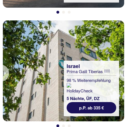
Israel
Prima Galil Tiberias
Previous
98 % Weiterempfehlung
5 Nächte, ÜF, DZ
p.P. ab 335 €