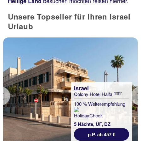
besuchen möchten reisen hierher.
Heilige Land
Unsere Topseller für Ihren Israel
Urlaub
Israel
Colony Hotel Haifa
Previous
100 % Weiterempfehlung
5 Nächte, ÜF, DZ
p.P. ab 457 €