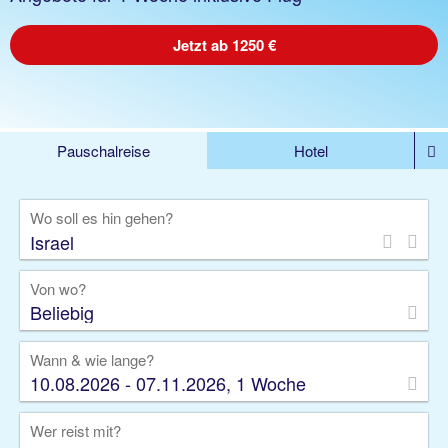
Jetzt ab 1250 €
Pauschalreise
Hotel
%DEALS
Flug
Ferienwohnung
Mietwagen
Wo soll es hin gehen?
Rundreise
Kreuzfahrt
Ausflüge
Gruppenreise
Camper
Privattransfer
Von wo?
Beliebig
Wann & wie lange?
10.08.2026 - 07.11.2026, 1 Woche
Wer reist mit?