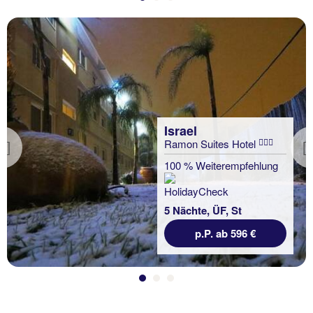
Israel
Ramon Suites Hotel
Previous
100 % Weiterempfehlung
5 Nächte, ÜF, St
p.P. ab 596 €