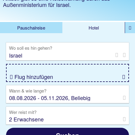
Außenministerium für Israel.
Pauschalreise
Hotel
%DEALS
Flug
Ferienwohnung
Mietwagen
Wo soll es hin gehen?
Rundreise
Kreuzfahrt
Ausflüge
Gruppenreise
Camper
Privattransfer
Flug hinzufügen
Wann & wie lange?
08.08.2026 - 05.11.2026, Beliebig
Wer reist mit?
2 Erwachsene