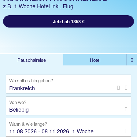
z.B. 1 Woche Hotel inkl. Flug
Jetzt ab 1353 €
Pauschalreise
Hotel
%DEALS
Flug
Ferienwohnung
Mietwagen
Wo soll es hin gehen?
Rundreise
Kreuzfahrt
Ausflüge
Gruppenreise
Camper
Privattransfer
Von wo?
Beliebig
Wann & wie lange?
11.08.2026 - 08.11.2026, 1 Woche