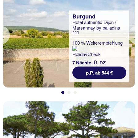
Burgund
Hotel authentic Dijon /
Marsannay by balladins
Previous
100 % Weiterempfehlung
7 Nächte, Ü, DZ
p.P. ab 544 €