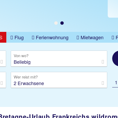
S
Flug
Ferienwohnung
Mietwagen
üge
Gruppenreise
Camper
Privattransfer
Von wo?
Beliebig
Wer reist mit?
1
2 Erwachsene
Bretagne-Urlaub Frankreichs wildro