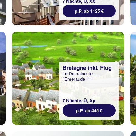
7 Nächte, Ü, XX
p.P. ab 1125 €
Bretagne inkl. Flug
Le Domaine de
l'Emeraude
7 Nächte, Ü, Ap
p.P. ab 445 €