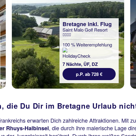
Bretagne inkl. Flug
Saint Malo Golf Resort
100 % Weiterempfehlung
7 Nächte, ÜF, DZ
p.P. ab 728 €
 die Du Dir im Bretagne Urlaub nicht
rankreichs erwarten Dich zahlreiche Attraktionen. Mit 
, die durch ihre malerische Lage di
er Rhuys-Halbinsel
s der Jungsteinzeit berühmt. Durch ihren weißen Sandst