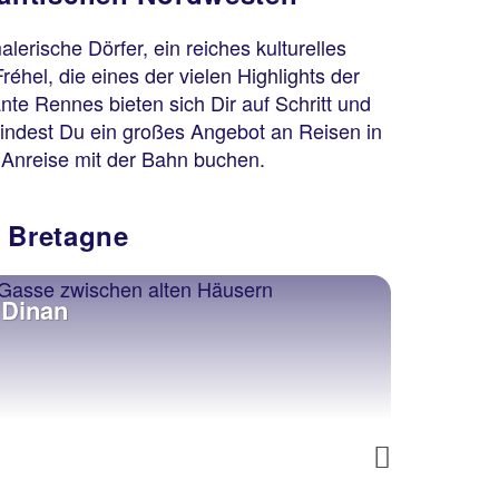
erische Dörfer, ein reiches kulturelles
éhel, die eines der vielen Highlights der
te Rennes bieten sich Dir auf Schritt und
 findest Du ein großes Angebot an Reisen in
 Anreise mit der Bahn buchen.
r Bretagne
Dinan
Quim
Next