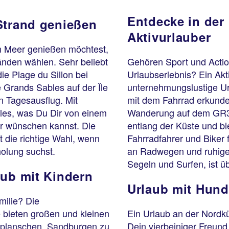
Entdecke in der 
Strand genießen
Aktivurlauber
m Meer genießen möchtest,
ränden wählen. Sehr beliebt
Gehören Sport und Action
ie Plage du Sillon bei
Urlaubserlebnis? Ein Akti
e Grands Sables auf der Île
unternehmungslustige Url
en Tagesausflug. Mit
mit dem Fahrrad erkunde
les, was Du Dir von einem
Wanderung auf dem GR34,
ur wünschen kannst. Die
entlang der Küste und bie
t die richtige Wahl, wenn
Fahrradfahrer und Biker 
olung suchst.
an Radwegen und ruhigen
Segeln und Surfen, ist ü
aub mit Kindern
Urlaub mit Hund
milie? Die
e bieten großen und kleinen
Ein Urlaub an der Nordkü
u planschen, Sandburgen zu
Dein vierbeiniger Freund 