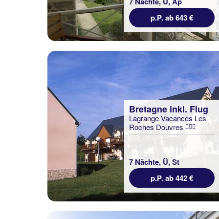
7 Nächte, Ü, Ap
p.P. ab 643 €
Bretagne inkl. Flug
Lagrange Vacances Les
Roches Douvres
7 Nächte, Ü, St
p.P. ab 442 €