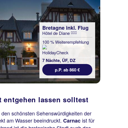
Bretagne inkl. Flug
Hôtel de Diane
100 % Weiterempfehlung
7 Nächte, ÜF, DZ
p.P. ab 860 €
 entgehen lassen solltest
zu den schönsten Sehenswürdigkeiten der
rekt am Wasser beeindruckt.
ist für
Carnac
rand ist die bretonische Stadt auch das