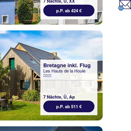
7 Nächte, Ü, XX
p.P. ab 424 €
Bretagne inkl. Flug
Les Hauts de la Houle
7 Nächte, Ü, Ap
p.P. ab 511 €