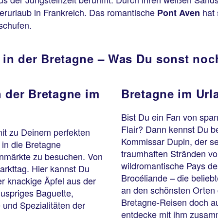
erurlaub in Frankreich. Das romantische
hat 
Pont Aven
 schufen.
 in der Bretagne – Was Du sonst noch
 der Bretagne im
Bretagne im Urla
Bist Du ein Fan von spa
Flair? Dann kennst Du b
it zu Deinem perfekten
Kommissar Dupin, der sei
in die Bretagne
traumhaften Stränden v
ernmärkte zu besuchen. Von
wildromantische Pays de
rkttag. Hier kannst Du
Brocéliande – die belieb
r knackige Äpfel aus der
an den schönsten Orten 
nuspriges Baguette,
Bretagne-Reisen doch a
und Spezialitäten der
entdecke mit ihm zusamm