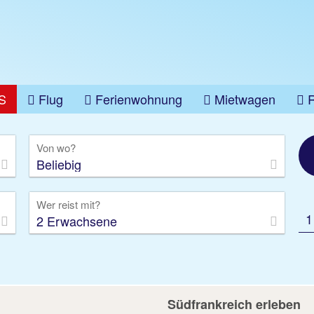
S
Flug
Ferienwohnung
Mietwagen
üge
Gruppenreise
Camper
Privattransfer
Von wo?
Beliebig
Wer reist mit?
1
2 Erwachsene
Südfrankreich erleben