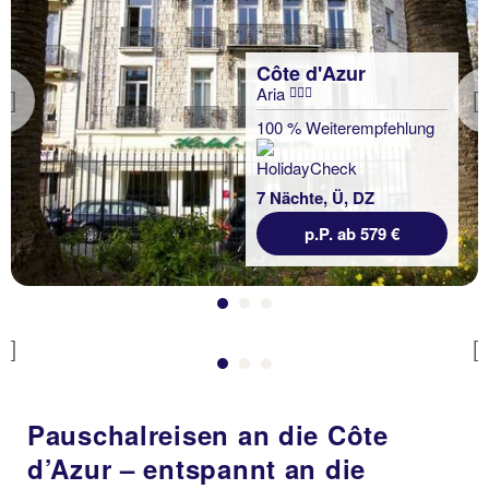
Côte d'Azur
Aria
Previous
Côte d'Azur
100 % Weiterempfehlung
Sonder Yelo Mozart
100 % Weiterempfehlung
7 Nächte, Ü, DZ
p.P. ab 579 €
7 Nächte, Ü, DZ
p.P. ab 576 €
Previous
Pauschalreisen an die Côte
d’Azur – entspannt an die