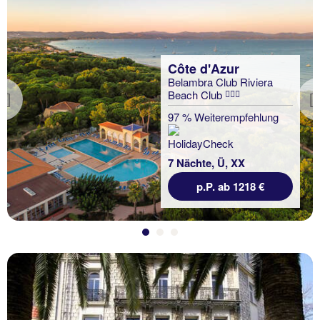
Côte d'Azur
Belambra Club Riviera
Beach Club
Previous
97 % Weiterempfehlung
7 Nächte, Ü, XX
p.P. ab 1218 €