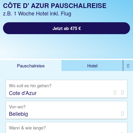
CÔTE D' AZUR PAUSCHALREISE
z.B. 1 Woche Hotel inkl. Flug
Jetzt ab 475 €
Pauschalreise
Hotel
%DEALS
Flug
Ferienwohnung
Mietwagen
Wo soll es hin gehen?
Rundreise
Kreuzfahrt
Ausflüge
Gruppenreise
Camper
Privattransfer
Von wo?
Beliebig
Wann & wie lange?