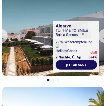
Algarve
TUI TIME TO SMILE
Balaia Senses
Previous
72 % Weiterempfehlung
statt
7 Nächte, Ü, Ap
574 €
p.P. ab 565 €