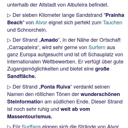
unterhalb der Altstadt von Albufeira befindet.
▷ Der sieben Kilometer lange Sandstrand "
Prainha
" von
Alvor
eignet sich perfekt zum
Tauchen
Beach
und Schnorcheln.
▷ Der Strand „
“, in der Nähe der Ortschaft
Amado
„Carrapateira“, wird sehr gerne von
Surfern
aus
ganz Europa aufgesucht und ist oft Schauplatz von
internationalen Wettbewerben. Er verfügt über gute
Zugangsmöglichkeiten und bietet eine
große
Sandfläche.
▷ Der Strand „
“ verdankt seinen
Ponta Ruiva
Namen den rötlichen Tönen der
wunderschönen
n am südlichen Ende. Dieser Strand
Steinformatio
ist noch sehr ruhig und
weit ab vom
Massentourismus.
▷ Für
Surffans
eignen sich die Strände von Alvor,