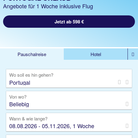
Angebote für 1 Woche inklusive Flug
Jetzt ab 598 €
Pauschalreise
Hotel
%DEALS
Flug
Ferienwohnung
Mietwagen
Wo soll es hin gehen?
Rundreise
Kreuzfahrt
Ausflüge
Gruppenreise
Camper
Privattransfer
Von wo?
Beliebig
Wann & wie lange?
08.08.2026 - 05.11.2026, 1 Woche