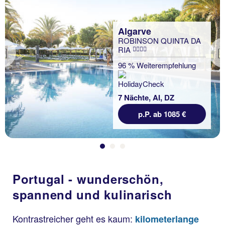
Algarve
ROBINSON QUINTA DA
RIA
Previous
96 % Weiterempfehlung
7 Nächte, AI, DZ
p.P. ab 1085 €
Portugal - wunderschön,
spannend und kulinarisch
Kontrastreicher geht es kaum:
kilometerlange