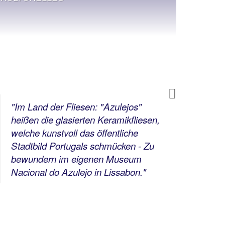
Next
"
Im Land der Fliesen: "Azulejos"
"
Lis
heißen die glasierten Keramikfliesen,
in K
welche kunstvoll das öffentliche
Besi
Stadtbild Portugals schmücken - Zu
Entd
bewundern im eigenen Museum
eine
Nacional do Azulejo in Lissabon.
"
Prai