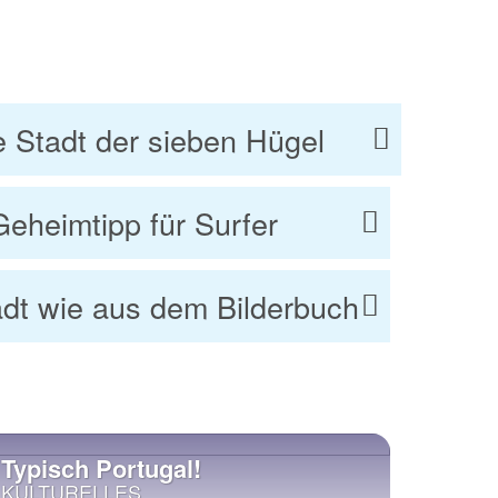
e Stadt der sieben Hügel
eheimtipp für Surfer
adt wie aus dem Bilderbuch
Typisch Portugal!
Must
KULTURELLES
PORT