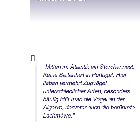
Previous
gals:
"
Mitten im Atlantik ein Storchennest:
eim
Keine Seltenheit in Portugal. Hier
lieben vermehrt Zugvögel
Nacht
unterschiedlicher Arten, besonders
n-
häufig trifft man die Vögel an der
Algarve, darunter auch die berühmte
Lachmöwe.
"