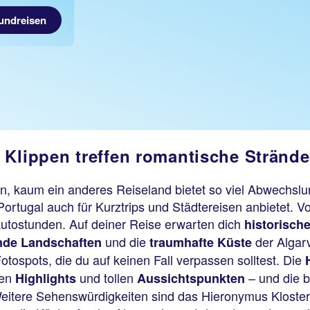
Rundreisen
 Klippen treffen romantische Strände
en, kaum ein anderes Reiseland bietet so viel Abwechslu
Portugal auch für Kurztrips und Städtereisen anbietet. 
 Autostunden. Auf deiner Reise erwarten dich
historisch
und die
der Algarv
nde Landschaften
traumhafte Küste
ospots, die du auf keinen Fall verpassen solltest. Die
hen
und tollen
– und die 
Highlights
Aussichtspunkten
Weitere Sehenswürdigkeiten sind das Hieronymus Kloste