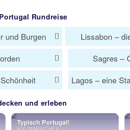
 Portugal Rundreise
er und Burgen
Lissabon – di
Norden
Sagres – G
 Schönheit
Lagos – eine St
decken und erleben
Typisch Portugal!
KULINARISCHES