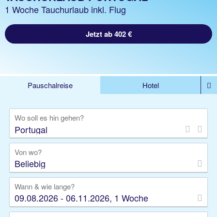
1 Woche Tauchurlaub inkl. Flug
Jetzt ab 402 €
Pauschalreise
Hotel
%DEALS
Flug
Ferienwohnung
Mietwagen
Wo soll es hin gehen?
Rundreise
Kreuzfahrt
Ausflüge
Gruppenreise
Camper
Privattransfer
Von wo?
Beliebig
Wann & wie lange?
09.08.2026 - 06.11.2026, 1 Woche