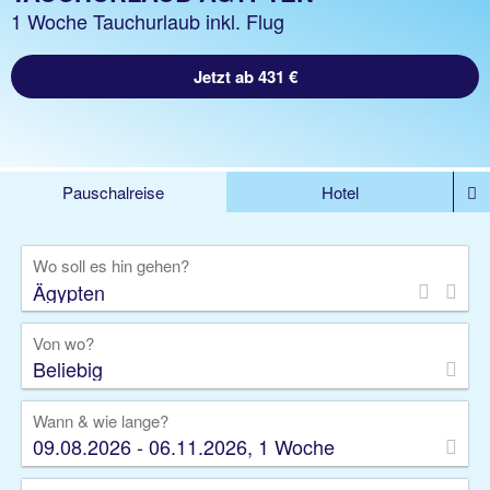
1 Woche Tauchurlaub inkl. Flug
Jetzt ab 431 €
Pauschalreise
Hotel
%DEALS
Flug
Ferienwohnung
Mietwagen
Wo soll es hin gehen?
Rundreise
Kreuzfahrt
Ausflüge
Gruppenreise
Camper
Privattransfer
Von wo?
Beliebig
Wann & wie lange?
09.08.2026 - 06.11.2026, 1 Woche