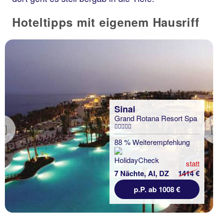
Hoteltipps mit eigenem Hausriff
Sinai
Grand Rotana Resort Spa
Previous
88 % Weiterempfehlung
statt
7 Nächte, AI, DZ
1414 €
p.P. ab 1008 €