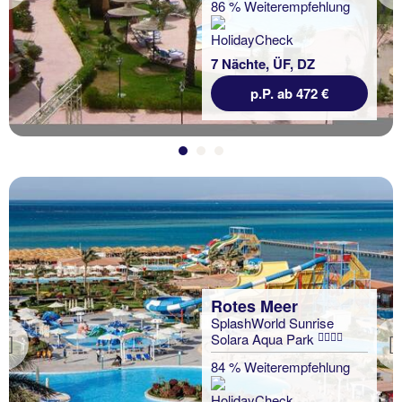
86 % Weiterempfehlung
7 Nächte, ÜF, DZ
p.P. ab 472 €
Rotes Meer
SplashWorld Sunrise
Solara Aqua Park
Previous
84 % Weiterempfehlung