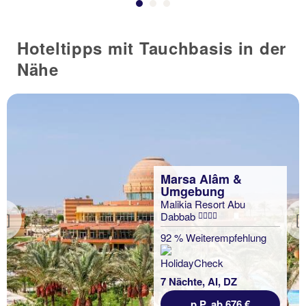
Hoteltipps mit Tauchbasis in der
Nähe
Marsa Alâm &
Umgebung
Malikia Resort Abu
Dabbab
Previous
92 % Weiterempfehlung
7 Nächte, AI, DZ
p.P. ab 676 €