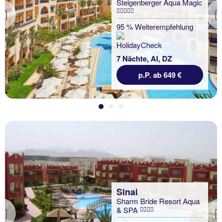
Steigenberger Aqua Magic
Previous
95 % Weiterempfehlung
7 Nächte, AI, DZ
p.P. ab 649 €
Sinai
Sharm Bride Resort Aqua
& SPA
Previous