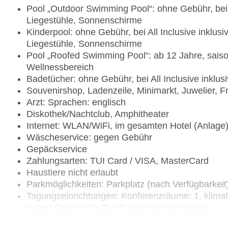
Pool „Outdoor Swimming Pool“: ohne Gebühr, bei A
Liegestühle, Sonnenschirme
Kinderpool: ohne Gebühr, bei All Inclusive inklusi
Liegestühle, Sonnenschirme
Pool „Roofed Swimming Pool“: ab 12 Jahre, sais
Wellnessbereich
Badetücher: ohne Gebühr, bei All Inclusive inklus
Souvenirshop, Ladenzeile, Minimarkt, Juwelier, Fr
Arzt: Sprachen: englisch
Diskothek/Nachtclub, Amphitheater
Internet: WLAN/WiFi, im gesamten Hotel (Anlage
Wäscheservice: gegen Gebühr
Gepäckservice
Zahlungsarten: TUI Card / VISA, MasterCard
Haustiere nicht erlaubt
Parkmöglichkeiten: Parkplatz (nach Verfügbarkeit)
Tagungseinrichtungen: Konferenzräume: 1, klima
gegen Gebühr, Coffee Breaks: gegen Gebühr
Gebäudeanzahl: 11, Etagen: 3, Zimmer: 419