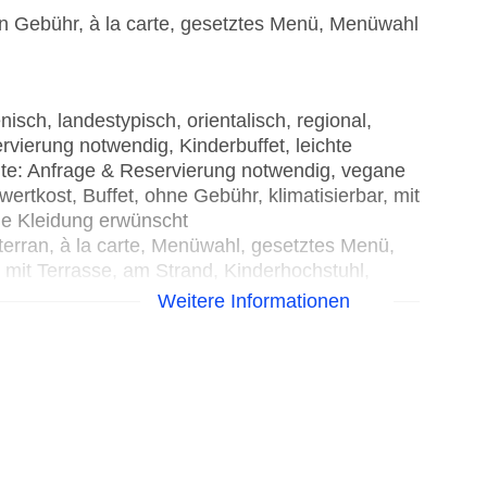
n Gebühr, à la carte, gesetztes Menü, Menüwahl
nisch, landestypisch, orientalisch, regional,
ervierung notwendig, Kinderbuffet, leichte
chte: Anfrage & Reservierung notwendig, vegane
ertkost, Buffet, ohne Gebühr, klimatisierbar, mit
ne Kleidung erwünscht
terran, à la carte, Menüwahl, gesetztes Menü,
, mit Terrasse, am Strand, Kinderhochstuhl,
Weitere Informationen
à la carte, gesetztes Menü, Dinearound, 12:00
chstuhl
ndestypisch, orientalisch, à la carte, gesetztes
rrasse, am Strand, Kinderhochstuhl
0 Uhr, bei All Inclusive inklusive