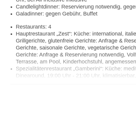
Candlelightdinner: Reservierung notwendig, gege
Galadinner: gegen Gebühr, Buffet
Restaurants: 4
Hauptrestaurant „Zest“: Küche: international, italie
Grillgerichte, glutenfreie Gerichte: Anfrage & Res
Gerichte, saisonale Gerichte, vegetarische Geri
Gerichte: Anfrage & Reservierung notwendig, Vollw
Terrasse, am Pool, Kinderhochstuhl, angemesse
Spezialitätenrestaurant „Gamberini“: Küche: medi
Dinearound, 19:00 Uhr - 21:00 Uhr, klimatisierbar
angemessene Kleidung erwünscht
Restaurant „Tamara“: Küche: italienisch, Buffet, 
Uhr - 21:30 Uhr, mit Terrasse, am Pool, Kinderho
Restaurant „Layalina (in sister resort)“: Küche: la
Menü, Dinearound, 19:00 Uhr - 21:30 Uhr, mit Te
Bars & mehr: 4
Lobbybar „Tiffany's“: täglich 24 Stunden
Swim up Bar „Blues Swim-Up Bar“: 10:00 Uhr - 17:3