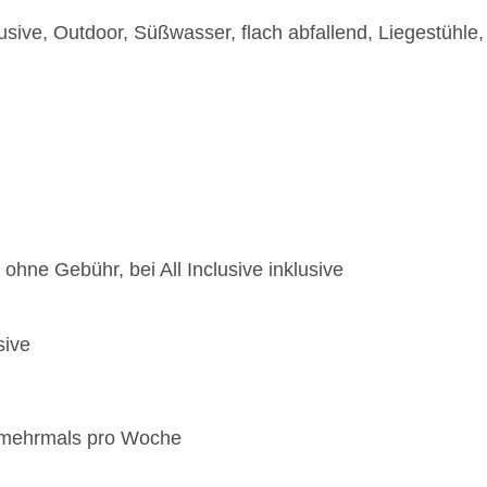
Poolbar Outdoor „Blues Pool Bar“: 10:00 Uhr - 22:
lusive, Outdoor, Süßwasser, flach abfallend, Liegestühle,
Strandbar „Sailor's Beach Bar“: 08:00 Uhr - 18:00
 ohne Gebühr, bei All Inclusive inklusive
sive
, mehrmals pro Woche