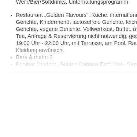
Wein/Bier/Softdrinks, Unterhaltungsprogramm
Restaurant „Golden Flavours“: Küche: internationa
Gerichte, Kindermenü, lactosefreie Gerichte, leic
Gerichte, vegane Gerichte, Vollwertkost, Buffet,
Tea, Anfrage & Reservierung nicht notwendig, ge
19:00 Uhr - 22:00 Uhr, mit Terrasse, am Pool, R
Kleidung erwünscht
Bars & mehr: 2
Poolbar Outdoor „Golden Cabana Bar“: Mai - Sept
19:00 Uhr
Cocktailbar „Golden View Bar“: Januar - Dezember