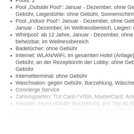
Pools: 2
Pool „Outside Pool“: Januar - Dezember, ohne G
Gebühr, Liegestühle: ohne Gebühr, Sonnenschir
Pool „Indoor Pool“: Januar - Dezember, ohne Geb
Januar - Dezember, im Wellnessbereich, Liegen:
Whirlpool: ab 12 Jahre, Januar - Dezember, ohne
beheizbar, im Wellnessbereich
Badetücher: ohne Gebühr
Internet: WLAN/WiFi, im gesamten Hotel (Anlage)
Gebühr, an der Rezeption/in der Lobby: ohne Geb
Gebühr
Internetterminal: ohne Gebühr
Waschsalon: gegen Gebühr, Barzahlung, Wäsche
Concierge Service
Zahlungsarten: TUI Card / VISA, MasterCard, Am
Haustier: Hund erlaubt: Barzahlung, pro Tag ab 
Gewicht bis max. 5 kg, Katze erlaubt: Barzahlun
notwendig
Parkmöglichkeiten: Garage: pro Tag ca. 5 EUR
Tagungseinrichtungen: Konferenzräume: 1, klimat