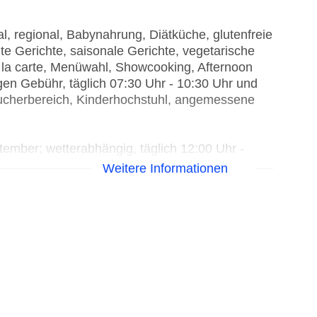
l, regional, Babynahrung, Diätküche, glutenfreie
hte Gerichte, saisonale Gerichte, vegetarische
 à la carte, Menüwahl, Showcooking, Afternoon
gen Gebühr, täglich 07:30 Uhr - 10:30 Uhr und
aucherbereich, Kinderhochstuhl, angemessene
ember; wetterabhängig, täglich 12:00 Uhr -
Weitere Informationen
, täglich 11:00 Uhr - 23:00 Uhr