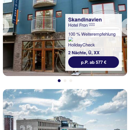
Skandinavien
Hotel Fron
Previous
100 % Weiterempfehlung
2 Nächte, Ü, XX
p.P. ab 577 €