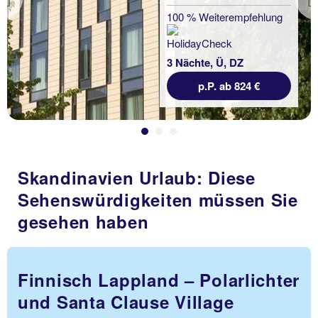
Previous
100 % Weiterempfehlung
3 Nächte, Ü, DZ
p.P. ab 824 €
Skandinavien Urlaub: Diese
Sehenswürdigkeiten müssen Sie
gesehen haben
Finnisch Lappland – Polarlichter
und Santa Clause Village