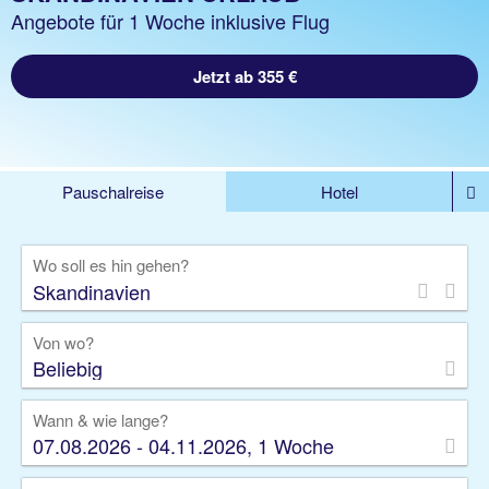
Angebote für 1 Woche inklusive Flug
Jetzt ab 355 €
Pauschalreise
Hotel
%DEALS
Flug
Ferienwohnung
Mietwagen
Wo soll es hin gehen?
Rundreise
Kreuzfahrt
Ausflüge
Gruppenreise
Camper
Privattransfer
Von wo?
Beliebig
Wann & wie lange?
07.08.2026 - 04.11.2026, 1 Woche