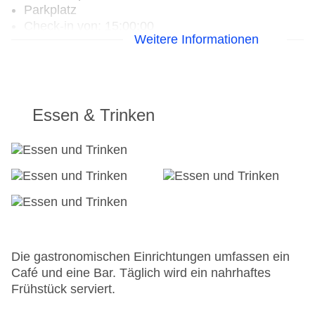
Parkplatz
Check-in von: 15:00:00
Weitere Informationen
Check-out bis: 12:00:00
Konferenzraum
Garage
Hoteleröffnung: 2015
Hotelsafe
Essen & Trinken
WLAN/WiFi im Hotel
Lift
Anzahl der Aufzüge: 1
Sonnenterrasse
Gesamtanzahl der Zimmer: 100
Zahlungsarten: American Express, Diners Club,
EC Maestro, Mastercard, Visa
Landeskategorie: 3 Sterne
Die gastronomischen Einrichtungen umfassen ein
Café und eine Bar. Täglich wird ein nahrhaftes
Frühstück serviert.