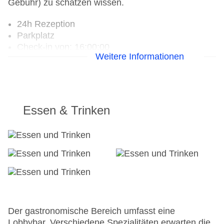
Gebühr) zu schätzen wissen.
24h Rezeption
Parkplatz
Check-in von: 16:00:00
Weitere Informationen
Check-out bis: 12:00:00
Garage
Hoteleröffnung: 2010
Hotelsafe
WLAN/WiFi im Hotel
Essen & Trinken
Letzte umfassende Renovierung: 2010
Lift: ohne Gebühr
Haustiere
Gesamtanzahl der Stockwerke: 9
Gesamtanzahl der Zimmer: 152
Zahlungsarten: American Express, Diners Club,
Mastercard, Visa
Landeskategorie: 3 Sterne
Der gastronomische Bereich umfasst eine
Lobbybar. Verschiedene Spezialitäten erwarten die