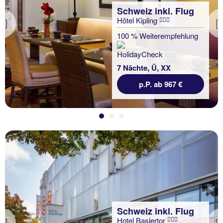
Schweiz inkl. Flug
Hôtel Kipling
Previous
100 % Weiterempfehlung
7 Nächte, Ü, XX
p.P. ab 967 €
Schweiz inkl. Flug
Hotel Baslertor