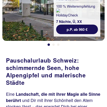
Previous
100 % Weiterempfehlung
7 Nächte, Ü, XX
p.P. ab 960 €
Pauschalurlaub Schweiz:
schimmernde Seen, hohe
Alpengipfel und malerische
Städte
Eine
Landschaft, die mit ihrer Magie alle Sinne
und Dir mit ihrer Schönheit den Atem
berührt
stocken lässt – das erwartet Dich bei einer