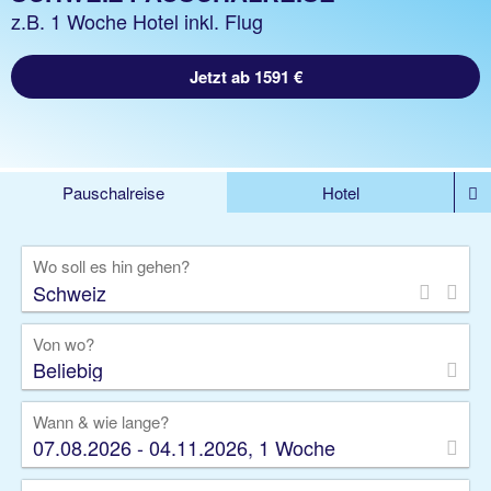
z.B. 1 Woche Hotel inkl. Flug
Jetzt ab 1591 €
Pauschalreise
Hotel
%DEALS
Flug
Ferienwohnung
Mietwagen
Wo soll es hin gehen?
Rundreise
Kreuzfahrt
Ausflüge
Gruppenreise
Camper
Privattransfer
Von wo?
Beliebig
Wann & wie lange?
07.08.2026 - 04.11.2026, 1 Woche