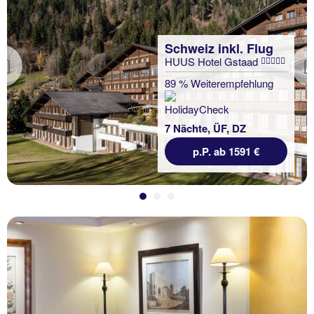
Schweiz inkl. Flug
HUUS Hotel Gstaad
Previous
89 % Weiterempfehlung
7 Nächte, ÜF, DZ
p.P. ab 1591 €