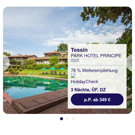
Tessin
PARK HOTEL PRINCIPE
Previous
78 % Weiterempfehlung
3 Nächte, ÜF, DZ
p.P. ab 349 €