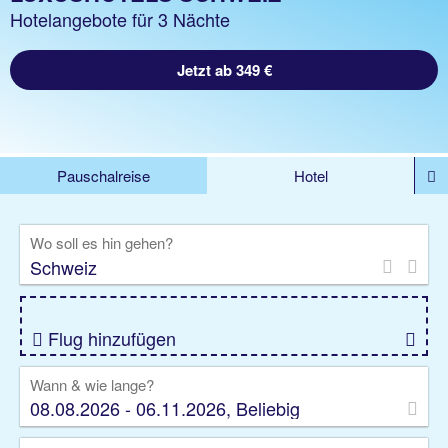
Hotelangebote für 3 Nächte
Jetzt ab 349 €
Pauschalreise
Hotel
%DEALS
Flug
Ferienwohnung
Mietwagen
Wo soll es hin gehen?
Rundreise
Kreuzfahrt
Ausflüge
Gruppenreise
Camper
Privattransfer
Flug hinzufügen
Wann & wie lange?
08.08.2026 - 06.11.2026, Beliebig