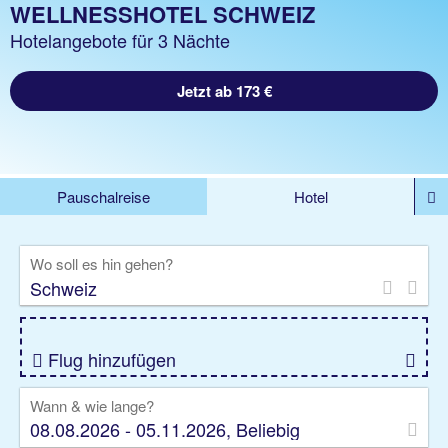
WELLNESSHOTEL SCHWEIZ
Hotelangebote für 3 Nächte
Jetzt ab 173 €
Pauschalreise
Hotel
%DEALS
Flug
Ferienwohnung
Mietwagen
Wo soll es hin gehen?
Rundreise
Kreuzfahrt
Ausflüge
Gruppenreise
Camper
Privattransfer
Flug hinzufügen
Wann & wie lange?
08.08.2026 - 05.11.2026, Beliebig