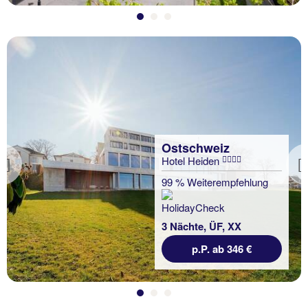
Ostschweiz
Hotel Heiden
Previous
99 % Weiterempfehlung
3 Nächte, ÜF, XX
p.P. ab 346 €