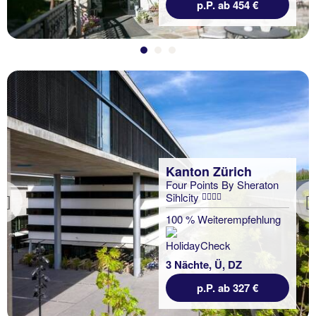
p.P. ab 454 €
Kanton Zürich
Four Points By Sheraton
Sihlcity
Previous
100 % Weiterempfehlung
3 Nächte, Ü, DZ
p.P. ab 327 €