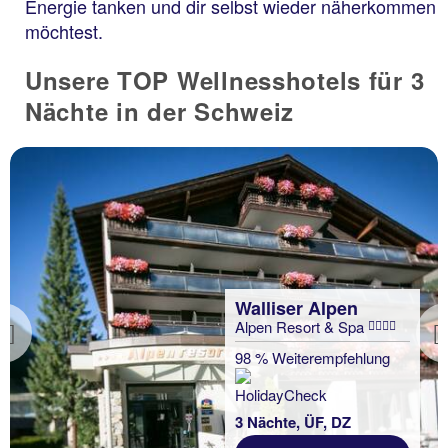
Energie tanken und dir selbst wieder näherkommen
möchtest.
Unsere TOP Wellnesshotels für 3
Nächte in der Schweiz
Walliser Alpen
Alpen Resort & Spa
Previous
98 % Weiterempfehlung
3 Nächte, ÜF, DZ