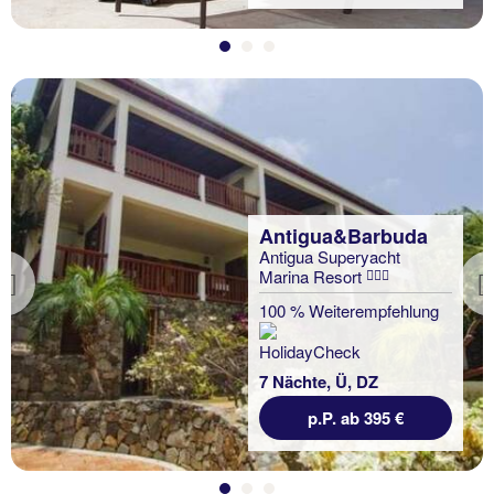
Antigua&Barbuda
Antigua Superyacht
Marina Resort
Previous
100 % Weiterempfehlung
7 Nächte, Ü, DZ
p.P. ab 395 €