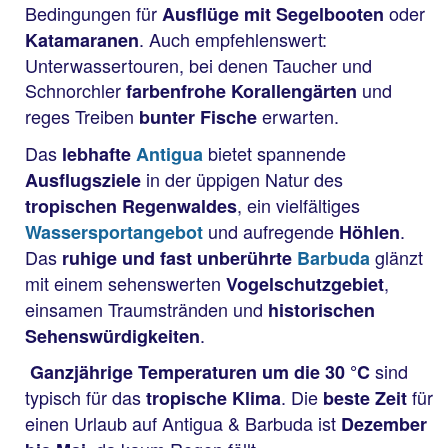
Bedingungen für
oder
Ausflüge mit Segelbooten
. Auch empfehlenswert:
Katamaranen
Unterwassertouren, bei denen Taucher und
Schnorchler
und
farbenfrohe Korallengärten
reges Treiben
erwarten.
bunter Fische
Das
bietet spannende
lebhafte
Antigua
in der üppigen Natur des
Ausflugsziele
, ein vielfältiges
tropischen Regenwaldes
und aufregende
.
Wassersportangebot
Höhlen
Das
glänzt
ruhige und fast unberührte
Barbuda
mit einem sehenswerten
,
Vogelschutzgebiet
einsamen Traumstränden und
historischen
.
Sehenswürdigkeiten
sind
Ganzjährige Temperaturen um die 30 °C
typisch für das
. Die
für
tropische Klima
beste Zeit
einen Urlaub auf Antigua & Barbuda ist
Dezember