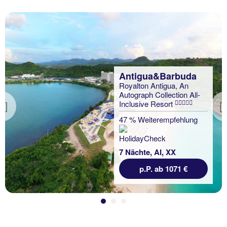
Antigua&Barbuda
Royalton Antigua, An
Autograph Collection All-
Inclusive Resort
Previous
47 % Weiterempfehlung
7 Nächte, AI, XX
p.P. ab 1071 €