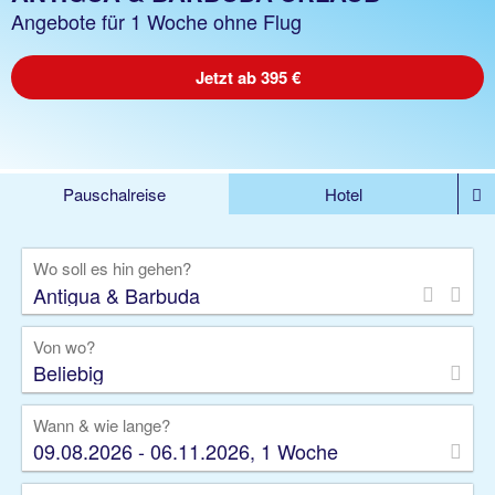
Angebote für 1 Woche ohne Flug
Jetzt ab 395 €
Pauschalreise
Hotel
%DEALS
Flug
Ferienwohnung
Mietwagen
Wo soll es hin gehen?
Rundreise
Kreuzfahrt
Ausflüge
Gruppenreise
Camper
Privattransfer
Von wo?
Beliebig
Wann & wie lange?
09.08.2026 - 06.11.2026, 1 Woche