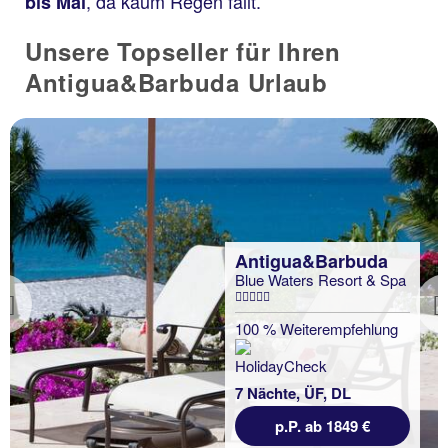
, da kaum Regen fällt.
bis Mai
Unsere Topseller für Ihren
Antigua&Barbuda Urlaub
Antigua&Barbuda
Blue Waters Resort & Spa
Previous
100 % Weiterempfehlung
7 Nächte, ÜF, DL
p.P. ab 1849 €