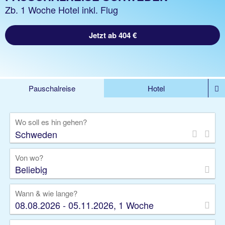
Zb. 1 Woche Hotel inkl. Flug
Jetzt ab 404 €
Pauschalreise
Hotel
%DEALS
Flug
Ferienwohnung
Mietwagen
Wo soll es hin gehen?
Rundreise
Kreuzfahrt
Ausflüge
Gruppenreise
Camper
Privattransfer
Von wo?
Beliebig
Wann & wie lange?
08.08.2026 - 05.11.2026, 1 Woche