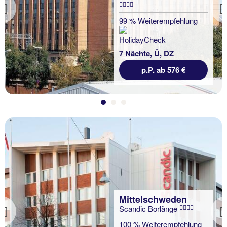
Previous
99 % Weiterempfehlung
7 Nächte, Ü, DZ
p.P. ab 576 €
Mittelschweden
Scandic Borlänge
Previous
100 % Weiterempfehlung