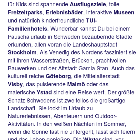
für Kids sind spannende
, tolle
Ausflugsziele
,
, interaktive
Freizeitparks
Erlebnisbäder
Museen
und natürlich kinderfreundliche
TUI-
. Wunderbar kannst Du bei einem
Familienhotels
Pauschalurlaub in Schweden bezaubernde Städte
erkunden, allen voran die Landeshauptstadt
. Als Venedig des Nordens fasziniert sie
Stockholm
mit ihren Wasserstraßen, Brücken, prachtvollen
Bauwerken und der Altstadt Gamla Stan. Auch das
kulturell reiche
, die Mittelalterstadt
Göteborg
, das pulsierende
oder das
Visby
Malmö
malerische
sind eine Reise wert. Der größte
Ystad
Schatz Schwedens ist zweifellos die großartige
Landschaft. Sie lockt im Urlaub zu
Naturerlebnissen, Abenteuern und Outdoor-
Aktivitäten. In den weißen Nächten im Sommer,
wenn die Sonne fast nie untergeht, lässt sich feiern
und das Leben genießen. Die
sind, vor
Winter