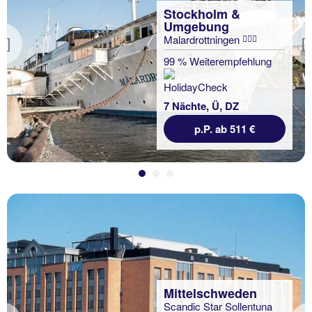
Stockholm &
Umgebung
Malardrottningen
Previous
99 % Weiterempfehlung
7 Nächte, Ü, DZ
p.P. ab 511 €
Mittelschweden
Scandic Star Sollentuna