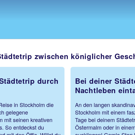
Städtetrip zwischen königlicher Gesc
Städtetrip durch
Bei deiner Städ
Nachtleben eint
Reise in Stockholm die
An den langen skandina
ch gelegene
Stockholm mit einem fasz
 mit seinen kreativen
Tage bei deinem Städtetri
. So entdeckst du
Östermalm oder in einem
d mit den Öffis. Willst du
ausklingen! Gamla Stan l