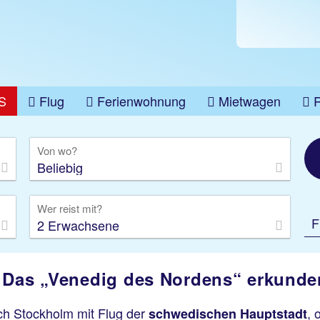
S
Flug
Ferienwohnung
Mietwagen
üge
Gruppenreise
Camper
Privattransfer
Von wo?
Beliebig
Wer reist mit?
F
2 Erwachsene
: Das „Venedig des Nordens“ erkunde
ach Stockholm mit Flug der
, 
schwedischen Hauptstadt