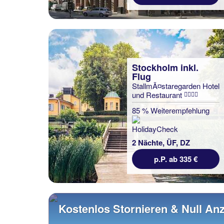
Stockholm inkl.
Flug
StallmÃ¤staregarden Hotel
und Restaurant
85 % Weiterempfehlung
2 Nächte, ÜF, DZ
p.P. ab 335 €
Kostenlos Stornieren & Null An