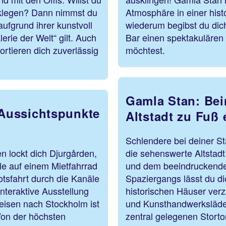
cklegen? Dann nimmst du
Atmosphäre in einer his
ufgrund ihrer kunstvoll
wiederum begibst du dic
erie der Welt“ gilt. Auch
Bar einen spektakulären 
rtieren dich zuverlässig
möchtest.
Gamla Stan: Bei
Aussichtspunkte
Altstadt zu Fuß
Schlendere bei deiner S
n lockt dich Djurgården,
die sehenswerte Altstadt
le auf einem Mietfahrrad
und dem beeindruckende
tsfahrt durch die Kanäle
Spaziergangs lässt du d
teraktive Ausstellung
historischen Häuser ver
isen nach Stockholm ist
und Kunsthandwerksläde
Von der höchsten
zentral gelegenen Storto