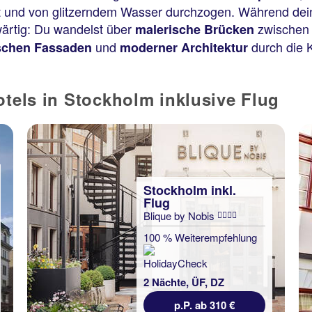
ut und von glitzerndem Wasser durchzogen. Während deine
ärtig: Du wandelst über
zwischen 
malerische Brücken
und
durch die K
ischen Fassaden
moderner Architektur
otels in Stockholm inklusive Flug
Stockholm inkl.
Flug
Blique by Nobis
100 % Weiterempfehlung
2 Nächte, ÜF, DZ
p.P. ab 310 €