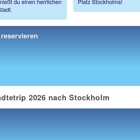
nießt du einen herrlichen
Platz Stockholms!
Stadt.
 reservieren
tädtetrip 2026 nach Stockholm