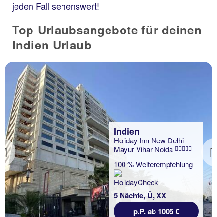
jeden Fall sehenswert!
Top Urlaubsangebote für deinen
Indien Urlaub
Indien
Holiday Inn New Delhi
Mayur Vihar Noida
Previous
100 % Weiterempfehlung
5 Nächte, Ü, XX
p.P. ab 1005 €