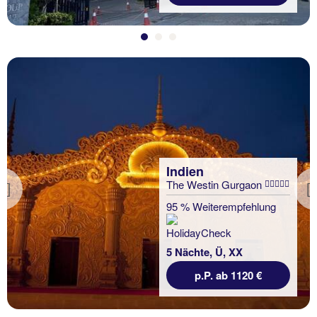
Indien
The Westin Gurgaon
Previous
95 % Weiterempfehlung
5 Nächte, Ü, XX
p.P. ab 1120 €