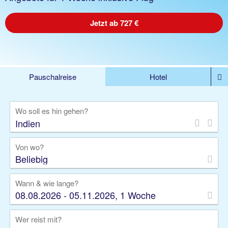
Jetzt ab 727 €
Pauschalreise
Hotel
%DEALS
Flug
Ferienwohnung
Mietwagen
Wo soll es hin gehen?
Rundreise
Kreuzfahrt
Ausflüge
Gruppenreise
Camper
Privattransfer
Von wo?
Beliebig
Wann & wie lange?
08.08.2026 - 05.11.2026, 1 Woche
Wer reist mit?