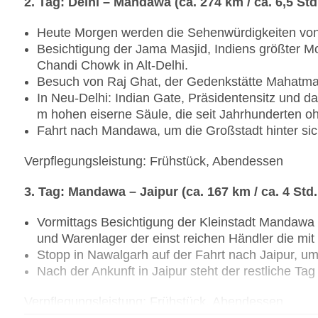
2. Tag: Delhi – Mandawa (ca. 274 km / ca. 6,5 Std.
Heute Morgen werden die Sehenwürdigkeiten von A
Besichtigung der Jama Masjid, Indiens größter M
Chandi Chowk in Alt-Delhi.
Besuch von Raj Ghat, der Gedenkstätte Mahatma
In Neu-Delhi: Indian Gate, Präsidentensitz und d
m hohen eiserne Säule, die seit Jahrhunderten o
Fahrt nach Mandawa, um die Großstadt hinter sic
Verpflegungsleistung: Frühstück, Abendessen
3. Tag: Mandawa – Jaipur (ca. 167 km / ca. 4 Std.
Vormittags Besichtigung der Kleinstadt Mandawa mi
und Warenlager der einst reichen Händler die mit
Stopp in Nawalgarh auf der Fahrt nach Jaipur, um
Nach der Ankunft in Jaipur steht der restliche Tag
Verpflegungsleistung: Frühstück, Abendessen