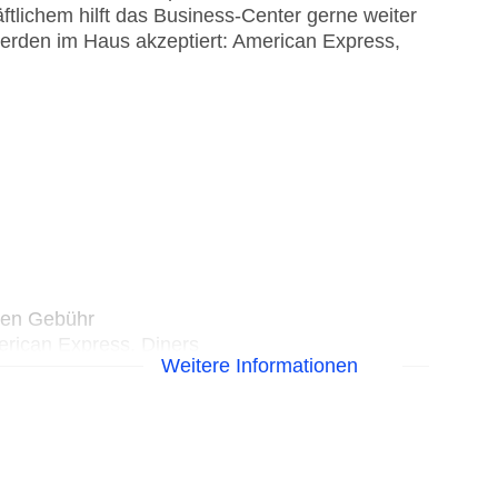
tlichem hilft das Business-Center gerne weiter
werden im Haus akzeptiert: American Express,
egen Gebühr
erican Express, Diners
Weitere Informationen
it), unbewacht: gegen Gebühr, Garage: gegen