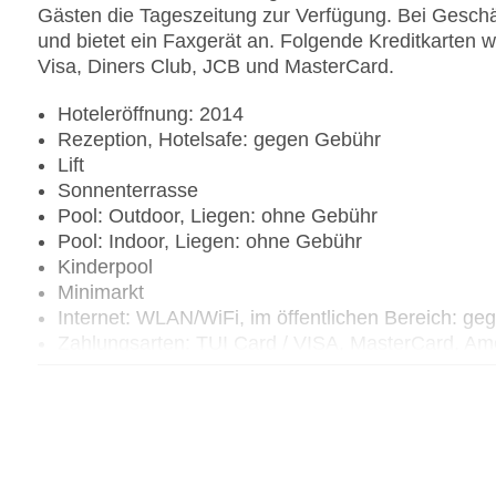
Gästen die Tageszeitung zur Verfügung. Bei Geschäf
und bietet ein Faxgerät an. Folgende Kreditkarten 
Visa, Diners Club, JCB und MasterCard.
Hoteleröffnung: 2014
Rezeption, Hotelsafe: gegen Gebühr
Lift
Sonnenterrasse
Pool: Outdoor, Liegen: ohne Gebühr
Pool: Indoor, Liegen: ohne Gebühr
Kinderpool
Minimarkt
Internet: WLAN/WiFi, im öffentlichen Bereich: g
Zahlungsarten: TUI Card / VISA, MasterCard, Am
Parkmöglichkeiten: Parkplatz (nach Verfügbarke
Gebühr
Tagungseinrichtungen: Konferenzräume: 1
Etagen: 5, Zimmer: 265
Landeskategorie: 4 Sterne