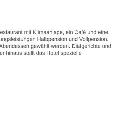
staurant mit Klimaanlage, ein Café und eine
gungsleistungen Halbpension und Vollpension.
me am Pool, Liegen am Pool
 Abendessen gewählt werden. Diätgerichte und
ard, Visa
hinaus stellt das Hotel spezielle