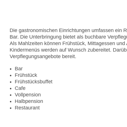
Anzahl der Aufzüge: 1
Zimmerservice
Sonnenterrasse
Gesamtanzahl der Stockwerke: 0
Die gastronomischen Einrichtungen umfassen ein Re
Gesamtanzahl der Zimmer: 240
Bar. Die Unterbringung bietet als buchbare Verpfle
Pools:Kinderbecken, Outdoor Pool, Sonnenschir
Als Mahlzeiten können Frühstück, Mittagessen und
Zahlungsarten: Diners Club, EC Maestro, Masterc
Kindermenüs werden auf Wunsch zubereitet. Darüber 
Landeskategorie: 5 Sterne
Verpflegungsangebote bereit.
Bar
Frühstück
Frühstücksbuffet
Cafe
Vollpension
Halbpension
Restaurant