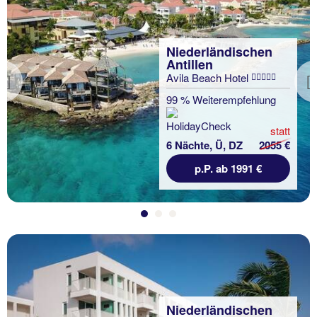
Niederländischen
Antillen
Avila Beach Hotel
Previous
99 % Weiterempfehlung
statt
6 Nächte, Ü, DZ
2055 €
p.P. ab 1991 €
Niederländischen