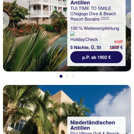
Antillen
TUI TIME TO SMILE
Chogogo Dive & Beach
Resort Bonaire
Previous
100 % Weiterempfehlung
statt
5 Nächte, Ü, St
1939 €
p.P. ab 1902 €
Niederländischen
Antillen
Divi Village Golf & Beach