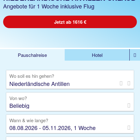
Angebote für 1 Woche inklusive Flug
Jetzt ab 1616 €
Pauschalreise
Hotel
%DEALS
Flug
Ferienwohnung
Mietwagen
Wo soll es hin gehen?
Rundreise
Kreuzfahrt
Ausflüge
Gruppenreise
Camper
Privattransfer
Von wo?
Beliebig
Wann & wie lange?
08.08.2026 - 05.11.2026, 1 Woche