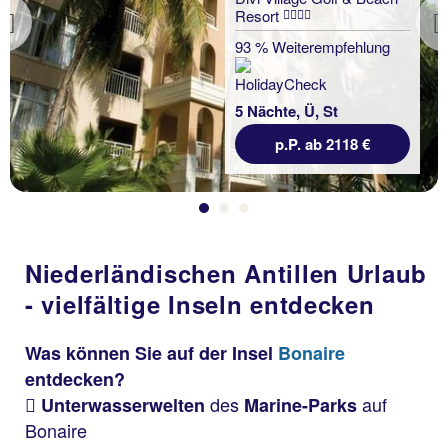
Resort
Previous
93 % Weiterempfehlung
5 Nächte, Ü, St
p.P. ab 2118 €
Niederländischen Antillen Urlaub
- vielfältige Inseln entdecken
Was können Sie auf der Insel
Bonaire
entdecken?
des
auf
Unterwasserwelten
Marine-Parks
Bonaire