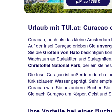
p.P. ab 1788 €
Urlaub mit TUI.at: Curacao
Curaçao, auch als das kleine Amsterdam 
Auf der Insel Curaçao erleben Sie
unverg
Sie die
besichtigen kön
Grotten von Hato
Wachstum an Stalaktiten und Stalagmiten,
, der ein klein
Christoffel National Park
Die Insel Curaçao ist außerdem durch ei
türkisblauem Wasser geprägt. Sehr empfeh
Curaçao wird Sie bezaubern. Buchen Sie 
Sie nach Curaçao um Körper, Geist und S
Ihre Vorteile bei einer Buch