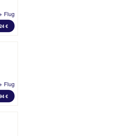
+ Flug
24 €
+ Flug
94 €