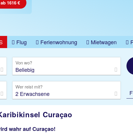
 ab 1616 €
S
Flug
Ferienwohnung
Mietwagen
üge
Gruppenreise
Camper
Privattransfer
Von wo?
Beliebig
Wer reist mit?
F
2 Erwachsene
Karibikinsel Curaçao
wird wahr auf Curaçao!