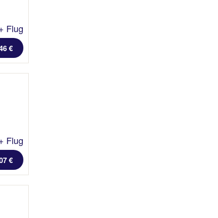
+ Flug
46 €
+ Flug
07 €