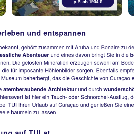
p.P. ab 1904 €
 erleben und entspannen
bekannt, gehört zusammen mit Aruba und Bonaire zu den
und eines davon bringt Sie in die
essliche Abenteuer
b
nen. Die gelösten Mineralien erzeugen sowohl am Boden
 die für imposante Höhlenbilder sorgen. Ebenfalls empfe
es Museum beherbergt, das die Geschichte von Curaçao e
ne
und durch
atemberaubende Architektur
wunderschö
lenswert ist hier ein Tauch- oder Schnorchel-Ausflug, 
bei TUI Ihren Urlaub auf Curaçao und genießen Sie ein
eele baumeln zu lassen.
ung auf TUI.at