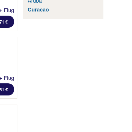
Aruba
Curacao
+ Flug
71 €
+ Flug
51 €