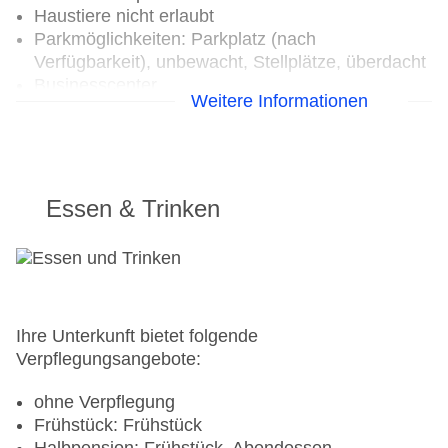
Haustiere nicht erlaubt
Parkmöglichkeiten: Parkplatz (nach
Verfügbarkeit), unbewacht, Stellplätze, überdacht
Businesscenter
Weitere Informationen
Tagungseinrichtungen: Konferenzräume: 5,
klimatisierte Tagungsräume, Tageslicht,
Tagungsequipment: gegen Gebühr, Coffee
Breaks: gegen Gebühr
Gebäudeanzahl: 4, Etagen: 4, Zimmer: 157,
Essen & Trinken
Etagen Nebengebäude: 3
Landeskategorie: 4,5 Sterne
Ihre Unterkunft bietet folgende
Verpflegungsangebote:
ohne Verpflegung
Frühstück: Frühstück